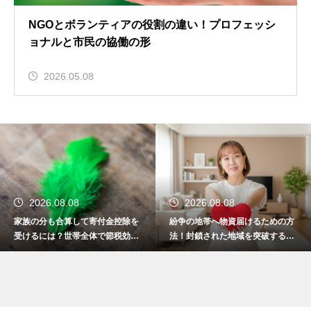
NGOとボランティアの役割の違い！プロフェッシ
ョナルと市民の協働の形
2026.05.08
2026.08.08
2026.08.08
家族の分も合算して寄付金控除を
紛争の地帯へ物資届けるための方
受けるには？世帯全体で節税効果
法！封鎖された地域を突破する決
をアップ
死の作戦