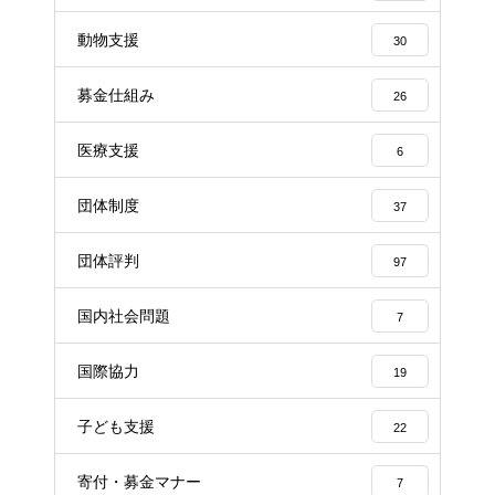
動物支援
30
募金仕組み
26
医療支援
6
団体制度
37
団体評判
97
国内社会問題
7
国際協力
19
子ども支援
22
寄付・募金マナー
7