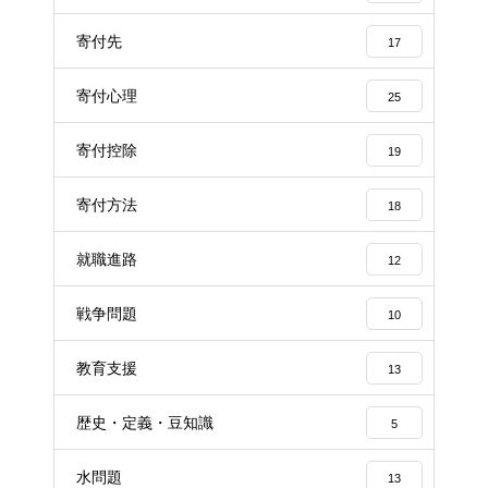
寄付先
17
寄付心理
25
寄付控除
19
寄付方法
18
就職進路
12
戦争問題
10
教育支援
13
歴史・定義・豆知識
5
水問題
13