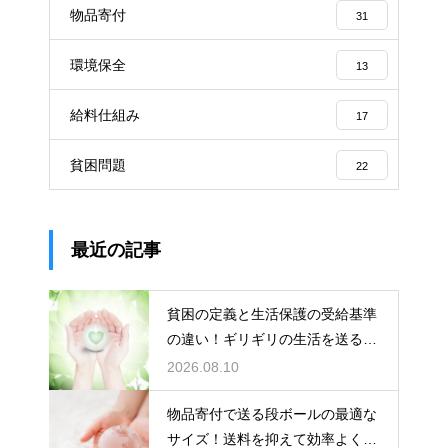
物品寄付
31
環境保全
13
給料仕組み
17
貧困問題
22
最近の記事
貧困の定義と生活保護の受給基準
の違い！ギリギリの生活を送る
人々の実態
2026.08.10
物品寄付で送る段ボールの最適な
サイズ！送料を抑えて効率よく支