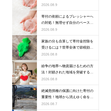
援を届ける
2026.08.9
寄付の依頼によるプレッシャーへ
の対処！無理せず自分のペースで
支援する
2026.08.9
家族の分も合算して寄付金控除を
受けるには？世帯全体で節税効果
をアップ
2026.08.8
紛争の地帯へ物資届けるための方
法！封鎖された地域を突破する決
死の作戦
2026.08.8
絶滅危惧種の保護に向けた寄付の
重要性！地球から消えゆく命を食
い止める
2026.08.7