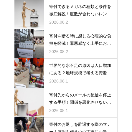
寄付できるメガネの種類と条件を
徹底解説！度数が合わないレンズ
でも大丈夫
2026.08.2
寄付を断る時に感じる心理的な負
担を軽減！罪悪感なく上手にお断
りする
2026.08.2
世界的な水不足の原因は人口増加
にある？地球規模で考える資源と
対策
2026.08.1
寄付先からのメールの配信を停止
する手順！関係を悪化させないス
マートなマナー
2026.08.1
寄付のお返しを辞退する際のマナ
ー！感謝を伝えつつ丁寧にお断り