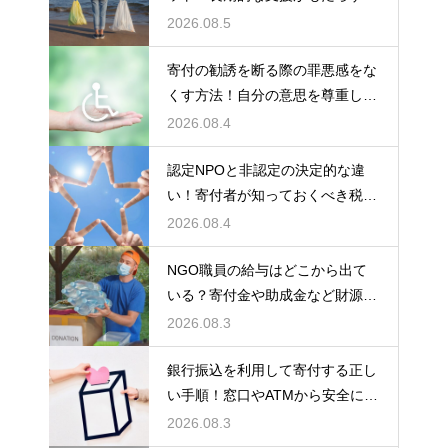
響を徹底解説
2026.08.5
寄付の勧誘を断る際の罪悪感をな
くす方法！自分の意思を尊重して
丁寧に対応
2026.08.4
認定NPOと非認定の決定的な違
い！寄付者が知っておくべき税の
優遇
2026.08.4
NGO職員の給与はどこから出て
いる？寄付金や助成金など財源の
仕組みを徹底解説
2026.08.3
銀行振込を利用して寄付する正し
い手順！窓口やATMから安全に支
援金を送る方法
2026.08.3