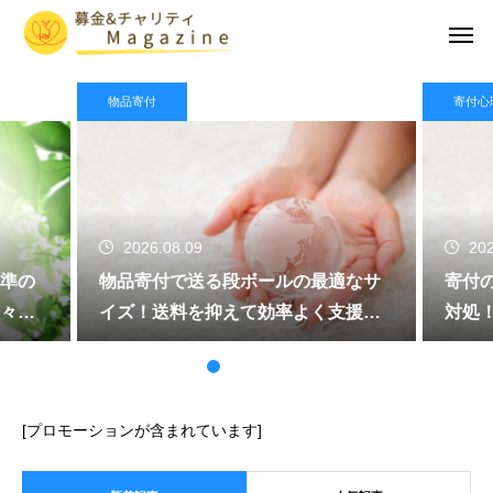
物品寄付
寄付心
2026.08.09
202
準の
物品寄付で送る段ボールの最適なサ
寄付
々の
イズ！送料を抑えて効率よく支援を
対処
届ける
する
[プロモーションが含まれています]