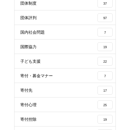
団体制度
37
団体評判
97
国内社会問題
7
国際協力
19
子ども支援
22
寄付・募金マナー
7
寄付先
17
寄付心理
25
寄付控除
19