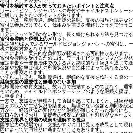
検討することが大切です。
寄付を検討する人が知っておきたいポイントと注意点
ワールドビジョンジャパンへの寄付やチャイルドスポンサーシ
理解しておきたいポイントがあります。
ここでは、税制優遇、継続支援の意味、支援の限界と現実など
寄付は善意だけでなく、仕組みや前提を理解したうえで行うこ
ます。
自分にとって無理のない形で、長く続けられる方法を見つける
寄付金控除と税制上のメリット
認定NPO法人であるワールドビジョンジャパンへの寄付は、
税の控除対象となります。
これにより、実質的な負担額が軽減される可能性があります。
寄付金控除を受けるためには、ワールドビジョンジャパンが発
確定申告や一部自治体でのふるさと納税的な手続きを通じて適
金額や控除率は個人の所得状況や自治体によって異なるため、
ことが推奨されます。
いずれにしても、税制優遇は、継続的な支援を検討する際の一
継続支援の重要性と無理のない参加
地域開発や教育支援は、数カ月で完結するものではなく、通常
そのため、チャイルドスポンサーシップのような継続支援は、
に重要です。
一方で、支援者が無理をして負担を感じてしまうと、継続が難
自分の収入や生活状況を踏まえ、無理のない金額と期間を設定
万が一、経済状況の変化などで継続が難しくなった場合にも、
窓口を設けており、支援者の状況に配慮した対応がなされます
支援の限界と現場の現実を理解する視点
国際協力の現場では、支援がすぐに目に見える成果として現れ
因によって計画通りに進まないこともあります。