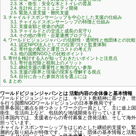
2.3.
水・衛生：安全な水とトイレの普及
2.4.
生計向上とコミュニティ開発
2.5.
緊急人道支援・難民支援
3.
チャイルドスポンサーシップを中心とした支援の仕組み
3.1.
チャイルドスポンサーシップの特徴と仕組み
3.2.
支援金額と使途の内訳
3.3.
チャイルドとの交流と成長の見守り
3.4.
その他の寄付・企業連携プログラム
4.
ワールドビジョンジャパンの信頼性・透明性と他団体との比較
4.1.
認定NPO法人としての位置づけと監査体制
4.2.
寄付金の配分と運営コストの考え方
4.3.
他の国際NGOとの比較ポイント
5.
寄付を検討する人が知っておきたいポイントと注意点
5.1.
寄付金控除と税制上のメリット
5.2.
継続支援の重要性と無理のない参加
5.3.
支援の限界と現場の現実を理解する視点
5.4.
自分に合った参加方法を選ぶには
6.
まとめ
ワールドビジョンジャパンとは 活動内容の全体像と基本情報
ワールドビジョンジャパンとは、キリスト教精神に基づき、世
を行う国際NGOワールドビジョンの日本事務局です。
世界各国に拠点を持つネットワークの一員として、主に途上国
衛生、生活向上など、包括的な地域開発を行っています。
日本国内では、支援者からの寄付募集と啓発活動、そして海外
担っています。
チャイルドスポンサーシップをはじめとした継続的支援や、緊
層的な取り組みが特徴です。ここでは、団体の基本情報と活動