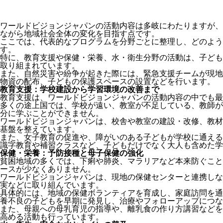
ワールドビジョンジャパンの活動内容は多岐にわたりますが、
ながら地域社会全体の変化を目指す点です。
ここでは、代表的なプログラムを分野ごとに整理し、どのよう
す。
特に、教育支援や保健・栄養、水・衛生分野の活動は、子ども
取り組まれています。
また、自然災害や紛争が起きた際には、緊急支援チームが現地
物資の配布、子どもの保護スペースの設置などを行います。
教育支援：学校建設から学習環境の改善まで
教育支援は、ワールドビジョンジャパンの活動内容の中でも最
多くの途上国では、学校が遠い、教室が不足している、教師が
分に学ぶことができません。
ワールドビジョンジャパンは、校舎や教室の建設・改修、教材
基盤を整えています。
また、女子教育の促進や、障がいのある子どもが学校に通える
識字教育や補習クラスなど、子どもだけでなく大人も含めた学
保健・栄養：予防接種と母子保健の強化
貧困地域の多くでは、下痢や肺炎、マラリアなど本来防ぐこと
ースが少なくありません。
ワールドビジョンジャパンは、現地の保健センターと連携しな
実などに取り組んでいます。
具体的には、地域の保健ボランティアを育成し、家庭訪問を通
養不良の子どもを早期に発見し、治療やフォローアップにつな
また、母親への母乳育児の指導や、離乳食の作り方講習などを
高める活動も行っています。