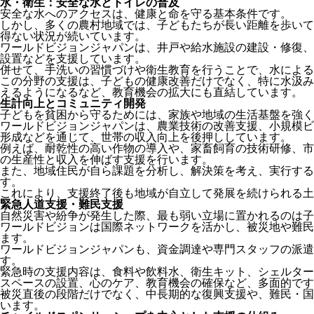
水・衛生：安全な水とトイレの普及
安全な水へのアクセスは、健康と命を守る基本条件です。
しかし、多くの農村地域では、子どもたちが長い距離を歩いて
得ない状況が続いています。
ワールドビジョンジャパンは、井戸や給水施設の建設・修復、
設置などを支援しています。
併せて、手洗いの習慣づけや衛生教育を行うことで、水による
この分野の支援は、子どもの健康改善だけでなく、特に水汲み
えるようになるなど、教育機会の拡大にも直結しています。
生計向上とコミュニティ開発
子どもを貧困から守るためには、家族や地域の生活基盤を強く
ワールドビジョンジャパンは、農業技術の改善支援、小規模ビ
形成などを通じて、世帯の収入向上を後押ししています。
例えば、耐乾性の高い作物の導入や、家畜飼育の技術研修、市
の生産性と収入を伸ばす支援を行います。
また、地域住民が自ら課題を分析し、解決策を考え、実行する
す。
これにより、支援終了後も地域が自立して発展を続けられる土
緊急人道支援・難民支援
自然災害や紛争が発生した際、最も弱い立場に置かれるのは子
ワールドビジョンは国際ネットワークを活かし、被災地や難民
ます。
ワールドビジョンジャパンも、資金調達や専門スタッフの派遣
す。
緊急時の支援内容は、食料や飲料水、衛生キット、シェルター
スペースの設置、心のケア、教育機会の確保など、多面的です
被災直後の段階だけでなく、中長期的な復興支援や、難民・国
います。