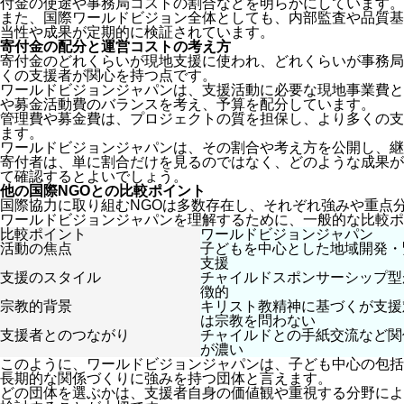
付金の使途や事務局コストの割合などを明らかにしています。
また、国際ワールドビジョン全体としても、内部監査や品質基
当性や成果が定期的に検証されています。
寄付金の配分と運営コストの考え方
寄付金のどれくらいが現地支援に使われ、どれくらいが事務局
くの支援者が関心を持つ点です。
ワールドビジョンジャパンは、支援活動に必要な現地事業費と
や募金活動費のバランスを考え、予算を配分しています。
管理費や募金費は、プロジェクトの質を担保し、より多くの支
ます。
ワールドビジョンジャパンは、その割合や考え方を公開し、継
寄付者は、単に割合だけを見るのではなく、どのような成果が
て確認するとよいでしょう。
他の国際NGOとの比較ポイント
国際協力に取り組むNGOは多数存在し、それぞれ強みや重点
ワールドビジョンジャパンを理解するために、一般的な比較ポ
比較ポイント
ワールドビジョンジャパン
活動の焦点
子どもを中心とした地域開発・
支援
支援のスタイル
チャイルドスポンサーシップ型
徴的
宗教的背景
キリスト教精神に基づくが支援
は宗教を問わない
支援者とのつながり
チャイルドとの手紙交流など関
が濃い
このように、ワールドビジョンジャパンは、子ども中心の包括
長期的な関係づくりに強みを持つ団体と言えます。
どの団体を選ぶかは、支援者自身の価値観や重視する分野によ