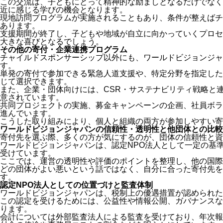
この交流は、子どもにとって精神的な励ましとなるだけでなく
近に感じる学びの機会となります。
現地訪問プログラムが実施されることもあり、条件が整えばチ
あります。
支援期間が終了し、子どもや地域が自立に向かっていくプロセ
大きな喜びとなるでしょう。
その他の寄付・企業連携プログラム
チャイルドスポンサーシップ以外にも、ワールドビジョンジャ
す。
単発の寄付で参加できる緊急人道支援や、特定分野を指定した
じて選択できます。
また、企業・団体向けには、CSR・サステナビリティ戦略と
意されています。
共同プロジェクトの実施、募金キャンペーンの企画、社員ボラ
進んでいます。
こうした取り組みにより、個人と組織の両方が参加しやすい寄
ワールドビジョンジャパンの信頼性・透明性と他団体との比較
寄付先を選ぶ際、多くの方が気にするのが、団体の信頼性と資
ワールドビジョンジャパンは、認定NPO法人として一定の基
受けています。
ここでは、運営の透明性や評価のポイントを整理し、他の国際
どの団体がよい悪いという話ではなく、自分に合った寄付先を
す。
認定NPO法人としての位置づけと監査体制
ワールドビジョンジャパンは、税制上の優遇措置が認められた
この認定を受けるためには、公益性や情報公開、ガバナンスな
ります。
会計については外部監査法人による監査を受けており、年次報