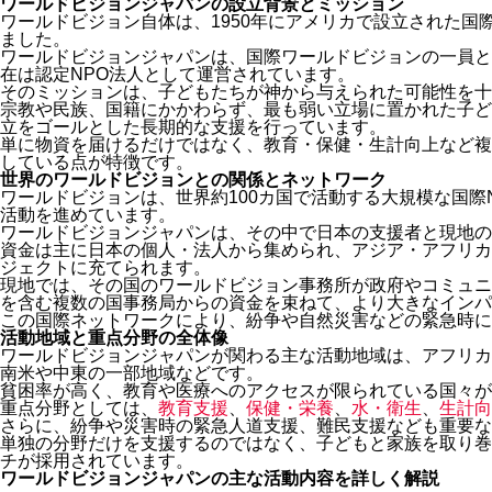
ワールドビジョンジャパンの設立背景とミッション
ワールドビジョン自体は、1950年にアメリカで設立された国
ました。
ワールドビジョンジャパンは、国際ワールドビジョンの一員と
在は認定NPO法人として運営されています。
そのミッションは、子どもたちが神から与えられた可能性を十
宗教や民族、国籍にかかわらず、最も弱い立場に置かれた子ど
立をゴールとした長期的な支援を行っています。
単に物資を届けるだけではなく、教育・保健・生計向上など複
している点が特徴です。
世界のワールドビジョンとの関係とネットワーク
ワールドビジョンは、世界約100カ国で活動する大規模な国際
活動を進めています。
ワールドビジョンジャパンは、その中で日本の支援者と現地の
資金は主に日本の個人・法人から集められ、アジア・アフリカ
ジェクトに充てられます。
現地では、その国のワールドビジョン事務所が政府やコミュニ
を含む複数の国事務局からの資金を束ねて、より大きなインパ
この国際ネットワークにより、紛争や自然災害などの緊急時に
活動地域と重点分野の全体像
ワールドビジョンジャパンが関わる主な活動地域は、アフリカ
南米や中東の一部地域などです。
貧困率が高く、教育や医療へのアクセスが限られている国々が
重点分野としては、
教育支援
、
保健・栄養
、
水・衛生
、
生計向
さらに、紛争や災害時の緊急人道支援、難民支援なども重要な
単独の分野だけを支援するのではなく、子どもと家族を取り巻
チが採用されています。
ワールドビジョンジャパンの主な活動内容を詳しく解説