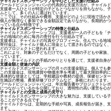
チャイルドスポンサーシップを中心とした支援の仕組み
ワールドビジョンジャパンの代表的な支援方法が、チャイルド
支援者一人ひとりが特定の子どもとつながりを持ちながら、子
ムとして、多くの人に選ばれています。
ここでは、その仕組みや費用、支援がどのように現地で活かさ
個人が無理なく参加できる金額設定でありながら、長期的かつ
っている点が特徴です。
チャイルドスポンサーシップの特徴と仕組み
チャイルドスポンサーシップは、支援者が一人の子どもを「チ
その地域のために毎月の寄付を行う仕組みです。
支援者は、チャイルドの写真やプロフィール、住んでいる地域
寄付金は、チャイルド個人に現金として渡されるのではなく、
どのプロジェクトに使われます。
これにより、対象の子どもだけでなく、周囲の子どもや家族、
っています。
また、チャイルドとの手紙のやりとりを通じて、支援者自身が
支援金額と使途の内訳
チャイルドスポンサーシップの月々の支援金額は、個人でも参
この支援金は、現地通貨や物価水準を考慮して最大限効率的に
具体的な使途としては、学校建設や教材の提供、保健センター
生施設の整備、農業研修プログラムなど、多岐にわたります。
ワールドビジョンジャパンは、年次報告書やプロジェクトレポ
につながっているかを公開しており、透明性の高い運営を心が
チャイルドとの交流と成長の見守り
チャイルドスポンサーシップの大きな魅力は、支援している子
ることができる点です。
チャイルドからは、定期的な手紙や写真、成長報告が届き、支
ます。