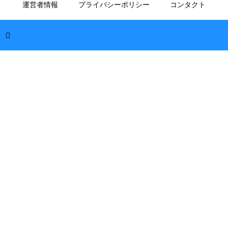
運営者情報
プライバシーポリシー
コンタクト
で！共感を集めて資金を調達する
2026.08.05
国際協力の資金源の割合はどうなってる？安
定した活動を支えるお金の裏側
2026.08.05
継続寄付を行うメリットとデメリット！長期
的な支援がもたらす影響を徹底解説