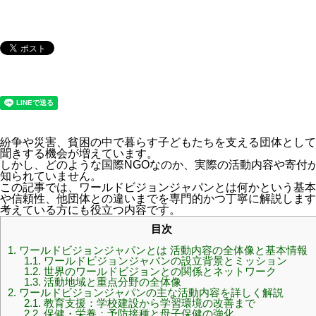
紛争や災害、貧困の中で暮らす子どもたちを支える団体として
聞きする機会が増えています。
しかし、どのような国際NGOなのか、実際の活動内容や寄付
知られていません。
この記事では、ワールドビジョンジャパンとは何かという基本
や信頼性、他団体との違いまでを専門的かつ丁寧に解説します
考えている方にも役立つ内容です。
目次
1.
ワールドビジョンジャパンとは 活動内容の全体像と基本情報
1.1.
ワールドビジョンジャパンの設立背景とミッション
1.2.
世界のワールドビジョンとの関係とネットワーク
1.3.
活動地域と重点分野の全体像
2.
ワールドビジョンジャパンの主な活動内容を詳しく解説
2.1.
教育支援：学校建設から学習環境の改善まで
2.2.
保健・栄養：予防接種と母子保健の強化