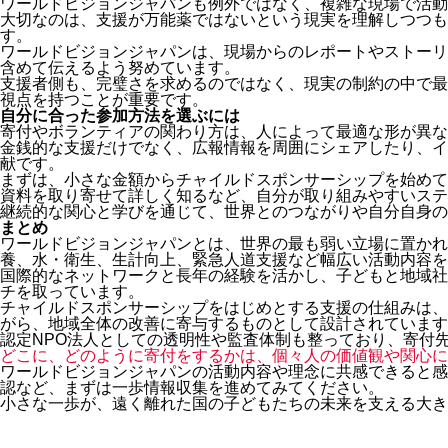
ワールドビジョンジャパンも例外ではなく、複雑な現場で活動
大切なのは、支援が万能薬ではないという現実を理解しつつも
す。
ワールドビジョンジャパンは、現場からのレポートやストーリ
含めて伝えるよう努めています。
支援者側も、完璧さを求めるのではなく、現実の制約の中で最
視点を持つことが重要です。
自分に合った参加方法を選ぶには
寄付やボランティアの関わり方は、人によって最適な形が異な
金銭的な支援だけでなく、広報情報を周囲にシェアしたり、イ
献です。
まずは、小さな金額からチャイルドスポンサーシップを始めて
資料を取り寄せて詳しく知るなど、自分が取り組みやすいステ
継続的な関心と学びを通じて、世界とのつながりや自分自身の
まとめ
ワールドビジョンジャパンとは、世界の最も弱い立場に置かれ
養、水・衛生、生計向上、緊急人道支援など幅広い活動内容を
国際的なネットワークと長年の経験を活かし、子どもと地域社
チを取っています。
チャイルドスポンサーシップをはじめとする支援の仕組みは、
がら、地域全体の改善に寄与するものとして設計されています
認定NPO法人としての透明性や監査体制も整っており、寄付
どこに、どのように寄付をするかは、個々人の価値観や関心に
ワールドビジョンジャパンの活動内容や理念に共感できると感
認など、まずは一歩情報収集を進めてみてください。
小さな一歩が、遠く離れた国の子どもたちの未来を支える大き