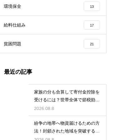
環境保全
13
給料仕組み
17
貧困問題
21
最近の記事
家族の分も合算して寄付金控除を
受けるには？世帯全体で節税効果
をアップ
2026.08.8
紛争の地帯へ物資届けるための方
法！封鎖された地域を突破する決
死の作戦
2026.08.8