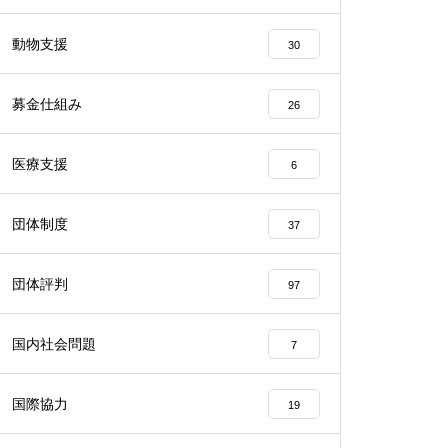
動物支援
30
募金仕組み
26
医療支援
6
団体制度
37
団体評判
97
国内社会問題
7
国際協力
19