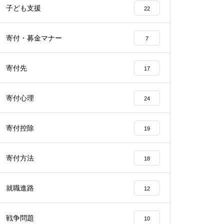
子ども支援
22
寄付・募金マナー
7
寄付先
17
寄付心理
24
寄付控除
19
寄付方法
18
就職進路
12
戦争問題
10