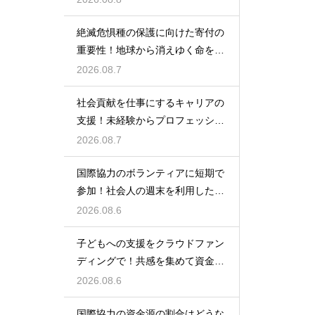
絶滅危惧種の保護に向けた寄付の
重要性！地球から消えゆく命を食
い止める
2026.08.7
社会貢献を仕事にするキャリアの
支援！未経験からプロフェッショ
ナルへ
2026.08.7
国際協力のボランティアに短期で
参加！社会人の週末を利用した社
会貢献
2026.08.6
子どもへの支援をクラウドファン
ディングで！共感を集めて資金を
調達する
2026.08.6
国際協力の資金源の割合はどうな