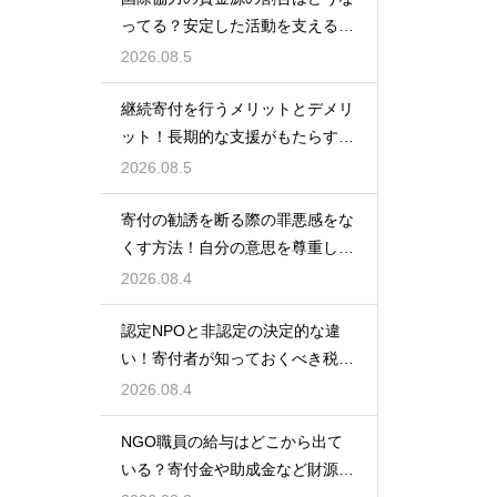
ってる？安定した活動を支えるお
金の裏側
2026.08.5
継続寄付を行うメリットとデメリ
ット！長期的な支援がもたらす影
響を徹底解説
2026.08.5
寄付の勧誘を断る際の罪悪感をな
くす方法！自分の意思を尊重して
丁寧に対応
2026.08.4
認定NPOと非認定の決定的な違
い！寄付者が知っておくべき税の
優遇
2026.08.4
NGO職員の給与はどこから出て
いる？寄付金や助成金など財源の