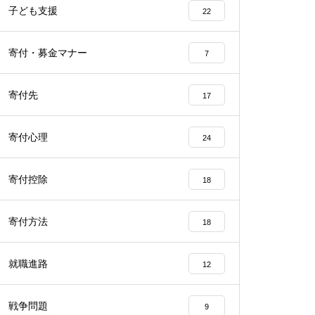
子ども支援
22
寄付・募金マナー
7
寄付先
17
寄付心理
24
寄付控除
18
寄付方法
18
就職進路
12
戦争問題
9