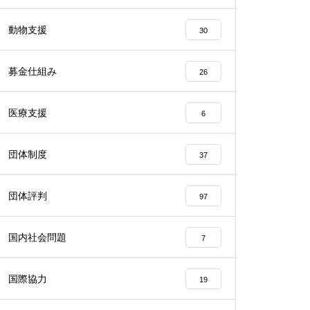
動物支援
30
募金仕組み
26
医療支援
6
団体制度
37
団体評判
97
国内社会問題
7
国際協力
19