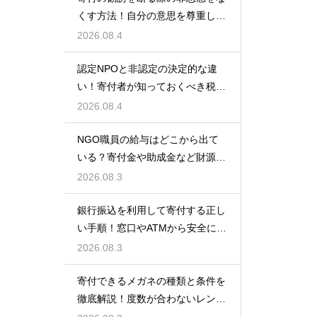
くす方法！自分の意思を尊重して
丁寧に対応
2026.08.4
認定NPOと非認定の決定的な違
い！寄付者が知っておくべき税の
優遇
2026.08.4
NGO職員の給与はどこから出て
いる？寄付金や助成金など財源の
仕組みを徹底解説
2026.08.3
銀行振込を利用して寄付する正し
い手順！窓口やATMから安全に支
援金を送る方法
2026.08.3
寄付できるメガネの種類と条件を
徹底解説！度数が合わないレンズ
でも大丈夫