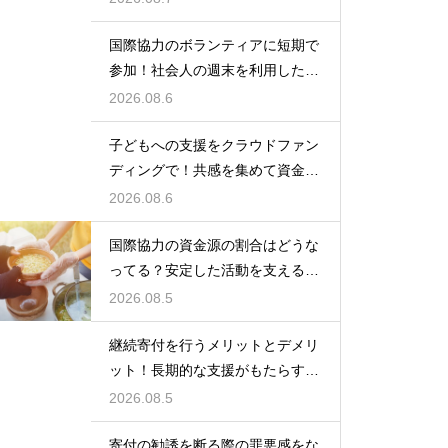
国際協力のボランティアに短期で
参加！社会人の週末を利用した社
会貢献
2026.08.6
子どもへの支援をクラウドファン
ディングで！共感を集めて資金を
調達する
2026.08.6
国際協力の資金源の割合はどうな
ってる？安定した活動を支えるお
金の裏側
2026.08.5
継続寄付を行うメリットとデメリ
ット！長期的な支援がもたらす影
響を徹底解説
2026.08.5
寄付の勧誘を断る際の罪悪感をな