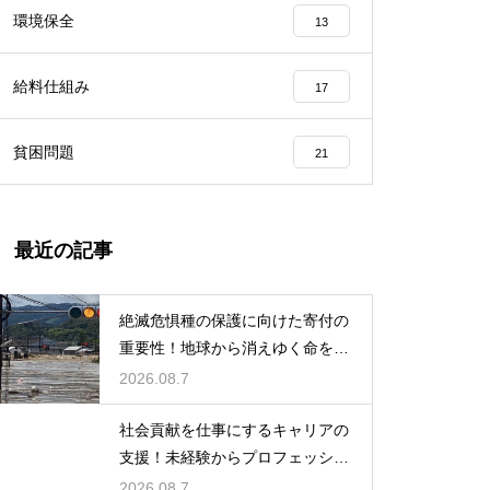
環境保全
13
給料仕組み
17
貧困問題
21
最近の記事
絶滅危惧種の保護に向けた寄付の
重要性！地球から消えゆく命を食
い止める
2026.08.7
社会貢献を仕事にするキャリアの
支援！未経験からプロフェッショ
ナルへ
2026.08.7