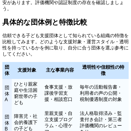
安があります。評価機関や認証制度の存在を確認しましょ
う。
具体的な団体例と特徴比較
信頼できる子ども支援団体として知られている組織の特徴を
比較してみます。どのような支援対象・運営スタイル・透明
性を持っているかを例に取り、自分に合う団体を選ぶ参考に
してください。
団
透明性や信頼性の特
支援対象
主な事業内容
体
徴
ひとり親家
食事支援・放
毎年の活動報告書・
団
庭や生活困
課後学習支
利用者の声の公開・
体
窮世帯の子
援・相談窓口
税制優遇制度の対象
A
ども
里親支援・自
法人格取得済み・監
障害児・社
団
立支援プログ
査付き会計・第三者
会的養護下
体
ラム・心理ケ
評価機関のレビュー
の子ども
B