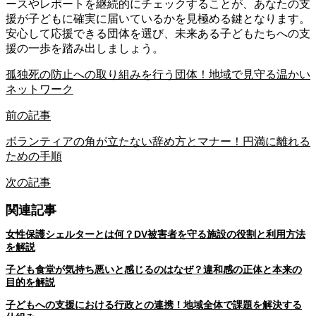
ースやレポートを継続的にチェックすることが、あなたの支
援が子どもに確実に届いているかを見極める鍵となります。
安心して応援できる団体を選び、未来ある子どもたちへの支
援の一歩を踏み出しましょう。
孤独死の防止への取り組みを行う団体！地域で見守る温かい
ネットワーク
前の記事
ボランティアの角が立たない辞め方とマナー！円満に離れる
ための手順
次の記事
関連記事
女性保護シェルターとは何？DV被害者を守る施設の役割と利用方法
を解説
子ども食堂が気持ち悪いと感じるのはなぜ？違和感の正体と本来の
目的を解説
子どもへの支援における行政との連携！地域全体で課題を解決する