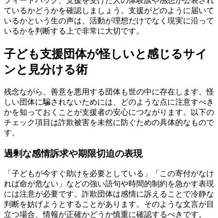
フィードバック、支援を受けた人の体験談や感想が公表され
ているかどうかを確認しましょう。支援がどのように届いて
いるかという生の声は、活動が理想だけでなく現実に沿って
いるかを判断する上で非常に大切です。
子ども支援団体が怪しいと感じるサイ
ンと見分ける術
残念ながら、善意を悪用する団体も世の中に存在します。怪
しい団体に騙されないためには、どのような点に注意すべき
かを知っておくことが支援者の安心につながります。以下の
チェック項目は詐欺被害を未然に防ぐための具体的なもので
す。
過剰な感情訴求や期限切迫の表現
「子どもが今すぐ助けを必要としている」「この寄付がなけ
れば命が危ない」などの強い語句や時間的制約を急かす表現
には注意が必要です。詐欺団体は感情に訴えることで冷静な
判断を妨げようとすることがあります。そのような文言が目
立つ場合、情報が正確かどうか慎重に確認するべきです。