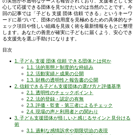
の実態が不透明なケースも報告されており、支援者として安
心して応援できる団体を見つけたいのは当然のことです。今
回の記事では「子ども 支援 団体 信頼 できる」というキーワ
ードに基づいて、団体の信用度を見極めるための具体的なチ
ェック項目や怪しい組織を見抜く術を最新情報をもとに整理
します。あなたの善意が確実に子どもに届くよう、安心でき
る支援先を選ぶ手助けになります。
目次
1.
子ども 支援 団体 信頼 できる団体とは何か
1.1.
法的形態と制度的な枠組み
1.2.
活動実績と成果の公開
1.3.
財務の透明性と報告書の公開
2.
信頼できる子ども支援団体の選び方と評価基準
2.1.
透明性のチェックポイント
2.2.
法的登録・認定の有無
2.3.
評価・監査・第三者によるチェック
2.4.
現場の声と利用者との関わり
3.
子ども支援団体が怪しいと感じるサインと見分ける
術
3.1.
過剰な感情訴求や期限切迫の表現