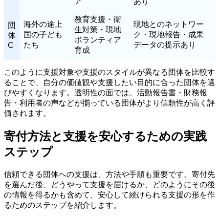
ア
あり
教育支援・衛
海外の途上
現地とのネットワー
団
生対策・現地
国の子ども
ク・現地報告・成果
体
ボランティア
たち
データの提示あり
C
育成
このように支援対象や支援のスタイルが異なる団体を比較す
ることで、自分の価値観や支援したい目的に合った団体を選
びやすくなります。透明性の面では、活動報告書・財務報
告・利用者の声などが揃っている団体がより信頼性が高く評
価されます。
寄付方法と支援を安心するための実践
ステップ
信頼できる団体への支援は、方法や手順も重要です。寄付先
を選んだ後、どうやって支援を届けるか、どのようにその後
の情報を得るかも含めて、安心して続けられる支援の形を作
るためのステップを紹介します。