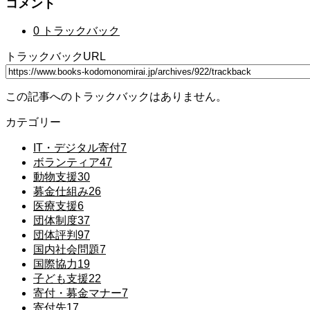
コメント
0 トラックバック
トラックバックURL
この記事へのトラックバックはありません。
カテゴリー
IT・デジタル寄付
7
ボランティア
47
動物支援
30
募金仕組み
26
医療支援
6
団体制度
37
団体評判
97
国内社会問題
7
国際協力
19
子ども支援
22
寄付・募金マナー
7
寄付先
17