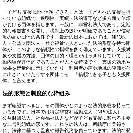
「子ども 支援 団体 信頼 できる」とは、子どもへの支援を行
っている組織で、透明性・実績・法的遵守など多方面で信頼
がおける団体を指します。一般に、非営利法人であり、定期
的な報告書を公開し、税制上の扱いが明確であることが信頼
度の高い団体の条件です。最新の日本においては、NPO法
人・公益財団法人・社会福祉法人といった法的形態を持つ団
体が、このような信頼性の指標を多く備えています。支援対
象や支援の方法、団体の目的・理念がはっきりしていて、活
動内容が具体的であることが大きな特徴です。支援の効果や
成果を定量的に示していたり、利用者の声や地域の評価が公
に出されていたりする団体こそ、「信頼できる子ども支援団
体」と言えます。
法的形態と制度的な枠組み
まず確認すべきは、その団体がどのような法的形態を持って
いるかです。日本では特定非営利活動法人（NPO法人）、
公益財団法人、社会福祉法人などが子ども支援に関わる主要
な非営利組織の形です。これらの法人は、所轄庁に登録さ
れ、法律に基づく監査や報告義務を負っています。法的な登