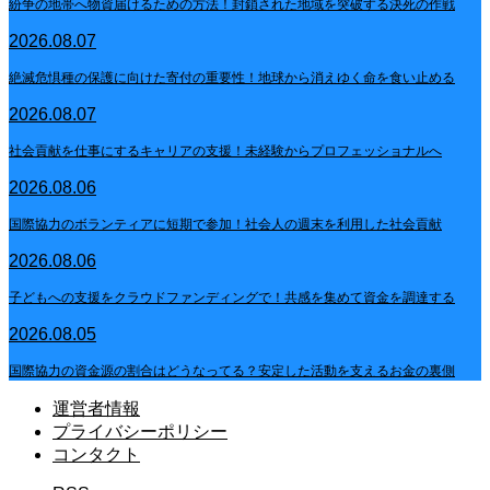
紛争の地帯へ物資届けるための方法！封鎖された地域を突破する決死の作戦
2026.08.07
絶滅危惧種の保護に向けた寄付の重要性！地球から消えゆく命を食い止める
2026.08.07
社会貢献を仕事にするキャリアの支援！未経験からプロフェッショナルへ
2026.08.06
国際協力のボランティアに短期で参加！社会人の週末を利用した社会貢献
2026.08.06
子どもへの支援をクラウドファンディングで！共感を集めて資金を調達する
2026.08.05
国際協力の資金源の割合はどうなってる？安定した活動を支えるお金の裏側
運営者情報
プライバシーポリシー
コンタクト