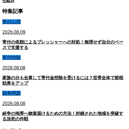
仕組み
特集記事
寄付心理
2026.08.09
寄付の依頼によるプレッシャーへの対処！無理せず自分のペー
スで支援する
寄付控除
2026.08.08
家族の分も合算して寄付金控除を受けるには？世帯全体で節税
効果をアップ
戦争問題
2026.08.08
紛争の地帯へ物資届けるための方法！封鎖された地域を突破す
る決死の作戦