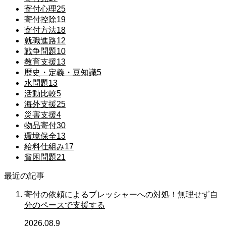
寄付心理
25
寄付控除
19
寄付方法
18
就職進路
12
戦争問題
10
教育支援
13
歴史・定義・豆知識
5
水問題
13
活動比較
5
海外支援
25
災害支援
4
物品寄付
30
環境保全
13
給料仕組み
17
貧困問題
21
最近の記事
寄付の依頼によるプレッシャーへの対処！無理せず自
分のペースで支援する
2026.08.9