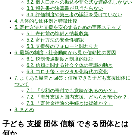
3.2.
個人口座への振込や非公式な連絡先しかない
3.3.
報告書や決算書が見当たらない
3.4.
評価制度や第三者の認証を受けていない
4.
具体的な団体例と特徴比較
5.
寄付方法と支援を安心するための実践ステップ
5.1.
寄付前の準備と情報収集
5.2.
寄付方法の安全性確認
5.3.
支援後のフォローと関わり方
6.
最新の制度・社会動向から見た信頼性の要因
6.1.
税制優遇制度と制度的認証
6.2.
信頼に関する社会全体の意識の動き
6.3.
コロナ後・デジタル化時代の変化
7.
よくある疑問と回答：信頼できる子ども支援団体に
ついて
7.1.
「少額の寄付でも意味があるのか？」
7.2.
「海外支援と国内支援、どちらが安心か？」
7.3.
「寄付金控除の手続きは複雑か？」
8.
まとめ
子ども 支援 団体 信頼 できる団体とは
何か