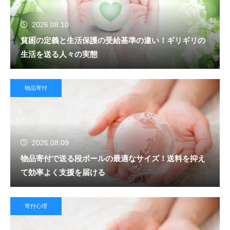
2026.08.10
貧困の定義と生活保護の受給基準の違い！ギリギリの
生活を送る人々の実態
物品寄付
2026.08.09
物品寄付で送る段ボールの最適なサイズ！送料を抑え
て効率よく支援を届ける
寄付心理