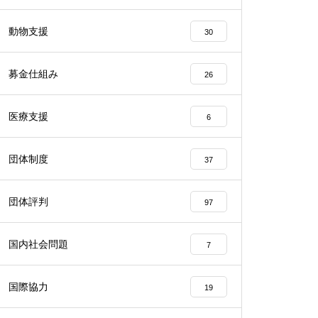
動物支援
30
募金仕組み
26
医療支援
6
団体制度
37
団体評判
97
国内社会問題
7
国際協力
19