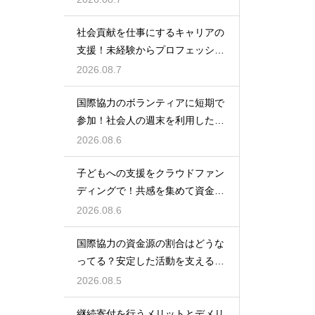
社会貢献を仕事にするキャリアの
支援！未経験からプロフェッショ
ナルへ
2026.08.7
国際協力のボランティアに短期で
参加！社会人の週末を利用した社
会貢献
2026.08.6
子どもへの支援をクラウドファン
ディングで！共感を集めて資金を
調達する
2026.08.6
国際協力の資金源の割合はどうな
ってる？安定した活動を支えるお
金の裏側
2026.08.5
継続寄付を行うメリットとデメリ