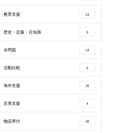
教育支援
13
歴史・定義・豆知識
5
水問題
13
活動比較
5
海外支援
25
災害支援
4
物品寄付
30