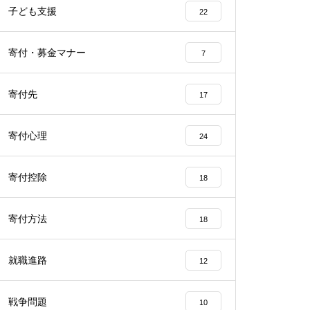
子ども支援
22
寄付・募金マナー
7
寄付先
17
寄付心理
24
寄付控除
18
寄付方法
18
就職進路
12
戦争問題
10