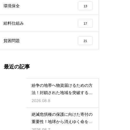
環境保全
13
給料仕組み
17
貧困問題
21
最近の記事
紛争の地帯へ物資届けるための方
法！封鎖された地域を突破する決
死の作戦
2026.08.8
絶滅危惧種の保護に向けた寄付の
重要性！地球から消えゆく命を食
い止める
2026.08.7