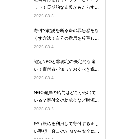
ット！長期的な支援がもたらす影
響を徹底解説
2026.08.5
寄付の勧誘を断る際の罪悪感をな
くす方法！自分の意思を尊重して
丁寧に対応
2026.08.4
認定NPOと非認定の決定的な違
い！寄付者が知っておくべき税の
優遇
2026.08.4
NGO職員の給与はどこから出て
いる？寄付金や助成金など財源の
仕組みを徹底解説
2026.08.3
銀行振込を利用して寄付する正し
い手順！窓口やATMから安全に支