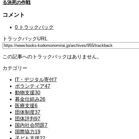
る決死の作戦
コメント
0 トラックバック
トラックバックURL
この記事へのトラックバックはありません。
カテゴリー
IT・デジタル寄付
7
ボランティア
47
動物支援
30
募金仕組み
26
医療支援
6
団体制度
37
団体評判
97
国内社会問題
7
国際協力
19
子ども支援
22