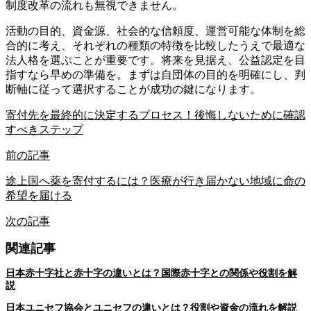
制度改革の流れも無視できません。
活動の目的、資金源、社会的な信頼度、運営可能な体制を総
合的に考え、それぞれの種類の特徴を比較したうえで最適な
法人格を選ぶことが重要です。将来を見据え、公益認定を目
指すなら早めの準備を。まずは自団体の目的を明確にし、判
断軸に従って選択することが成功の鍵になります。
寄付先を最終的に決定するプロセス！後悔しないために確認
すべきステップ
前の記事
途上国へ薬を寄付するには？医療が行き届かない地域に命の
希望を届ける
次の記事
関連記事
日本赤十字社と赤十字の違いとは？国際赤十字との関係や役割を解
説
日本ユニセフ協会とユニセフの違いとは？役割や資金の流れを解説