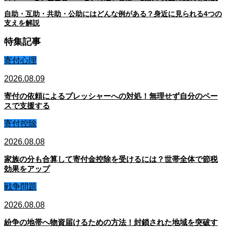
自助・互助・共助・公助にはどんな例がある？身近に見られる4つの
支えを解説
特集記事
寄付心理
2026.08.09
寄付の依頼によるプレッシャーへの対処！無理せず自分のペー
スで支援する
寄付控除
2026.08.08
家族の分も合算して寄付金控除を受けるには？世帯全体で節税
効果をアップ
戦争問題
2026.08.08
紛争の地帯へ物資届けるための方法！封鎖された地域を突破す