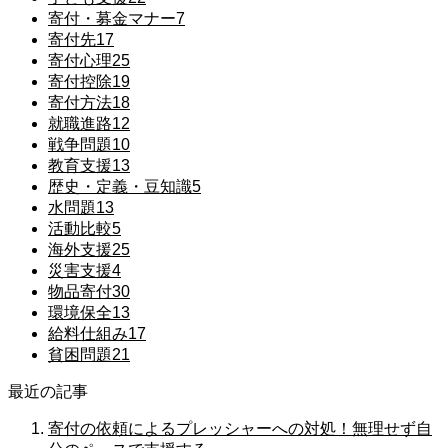
寄付・募金マナー
7
寄付先
17
寄付心理
25
寄付控除
19
寄付方法
18
就職進路
12
戦争問題
10
教育支援
13
歴史・定義・豆知識
5
水問題
13
活動比較
5
海外支援
25
災害支援
4
物品寄付
30
環境保全
13
給料仕組み
17
貧困問題
21
最近の記事
寄付の依頼によるプレッシャーへの対処！無理せず自