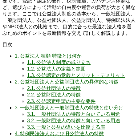
要です。登記・認定の要件、税制優遇、ガバナンス体制な
ど、選び方によって活動の自由度や運営の負荷が大きく異な
ります。ここでは公益法人制度の基本から、一般社団法人、
一般財団法人、公益社団法人、公益財団法人、特例民法法人
やNPO法人との比較まで、目的に合った最適な法人格を選
ぶためのポイントを最新情報を交えて詳しく解説します。
目次
1.
公益法人 種類 特徴とは何か
1.1.
公益法人制度の成り立ち
1.2.
公益法人の定義と範囲
1.3.
公益認定の意義とメリット・デメリット
2.
公益社団法人と公益財団法人の具体的な特徴
2.1.
公益社団法人の特徴
2.2.
公益財団法人の特徴
2.3.
公益認定申請の主要な要件
3.
一般社団法人と一般財団法人の特徴と使い分け
3.1.
一般社団法人の特徴と向いている用途
3.2.
一般財団法人の特徴と向いている用途
3.3.
一般と公益の違いを比較する表
4.
特例民法法人および旧公益法人の特徴