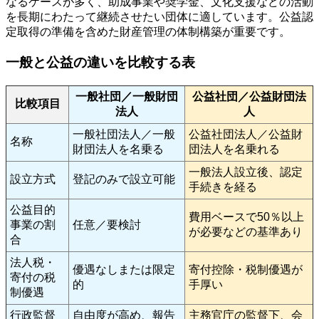
なるケースが多く、助成事業や奨学金、文化支援などの活動
を長期にわたって継続させたい団体に適しています。公益認
定取得の準備を含めた財産管理の体制構築が重要です。
一般と公益の違いを比較する表
一般社団／一般財団
公益社団／公益財団法
比較項目
法人
人
一般社団法人／一般
公益社団法人／公益財
名称
財団法人を名乗る
団法人を名乗れる
一般法人設立後、認定
設立方式
登記のみで設立可能
手続きを経る
公益目的
費用ベースで50％以上
事業の割
任意／要検討
が必要などの基準あり
合
法人税・
優遇なしまたは限定
寄付控除・税制優遇が
寄付の税
的
手厚い
制優遇
行政監督
自由度が高め、報告
主務官庁の監督下、会