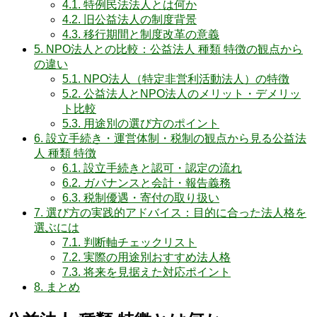
4.1.
特例民法法人とは何か
4.2.
旧公益法人の制度背景
4.3.
移行期間と制度改革の意義
5.
NPO法人との比較：公益法人 種類 特徴の観点から
の違い
5.1.
NPO法人（特定非営利活動法人）の特徴
5.2.
公益法人とNPO法人のメリット・デメリッ
ト比較
5.3.
用途別の選び方のポイント
6.
設立手続き・運営体制・税制の観点から見る公益法
人 種類 特徴
6.1.
設立手続きと認可・認定の流れ
6.2.
ガバナンスと会計・報告義務
6.3.
税制優遇・寄付の取り扱い
7.
選び方の実践的アドバイス：目的に合った法人格を
選ぶには
7.1.
判断軸チェックリスト
7.2.
実際の用途別おすすめ法人格
7.3.
将来を見据えた対応ポイント
8.
まとめ