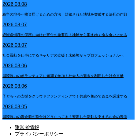
2026.08.08
紛争の地帯へ物資届けるための方法！封鎖された地域を突破する決死の作戦
2026.08.07
絶滅危惧種の保護に向けた寄付の重要性！地球から消えゆく命を食い止める
2026.08.07
社会貢献を仕事にするキャリアの支援！未経験からプロフェッショナルへ
2026.08.06
国際協力のボランティアに短期で参加！社会人の週末を利用した社会貢献
2026.08.06
子どもへの支援をクラウドファンディングで！共感を集めて資金を調達する
2026.08.05
国際協力の資金源の割合はどうなってる？安定した活動を支えるお金の裏側
運営者情報
プライバシーポリシー