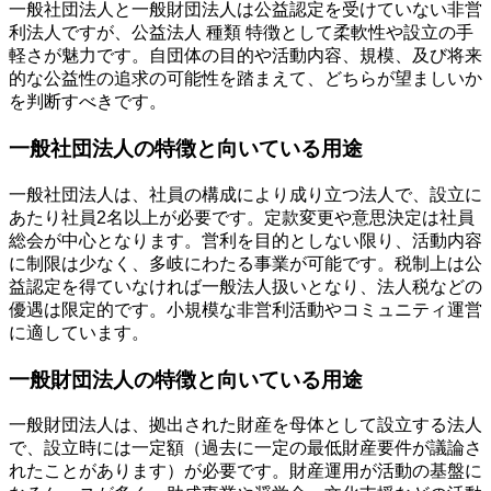
一般社団法人と一般財団法人は公益認定を受けていない非営
利法人ですが、公益法人 種類 特徴として柔軟性や設立の手
軽さが魅力です。自団体の目的や活動内容、規模、及び将来
的な公益性の追求の可能性を踏まえて、どちらが望ましいか
を判断すべきです。
一般社団法人の特徴と向いている用途
一般社団法人は、社員の構成により成り立つ法人で、設立に
あたり社員2名以上が必要です。定款変更や意思決定は社員
総会が中心となります。営利を目的としない限り、活動内容
に制限は少なく、多岐にわたる事業が可能です。税制上は公
益認定を得ていなければ一般法人扱いとなり、法人税などの
優遇は限定的です。小規模な非営利活動やコミュニティ運営
に適しています。
一般財団法人の特徴と向いている用途
一般財団法人は、拠出された財産を母体として設立する法人
で、設立時には一定額（過去に一定の最低財産要件が議論さ
れたことがあります）が必要です。財産運用が活動の基盤に