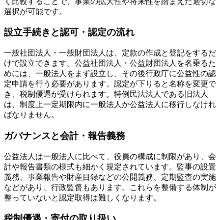
く比較することで、事業の拡大性や将来性を踏まえた適切な
選択が可能です。
設立手続きと認可・認定の流れ
一般社団法人・一般財団法人は、定款の作成と登記をするだ
けで設立できます。公益社団法人・公益財団法人を名乗るた
めには、一般法人をまず設立し、その後行政庁に公益性の認
定申請を行う必要があります。認定が下りると名称を変更で
き、税制優遇が受けられます。特例民法法人である旧法人
は、制度上一定期限内に一般法人か公益法人に移行しなけれ
ばなりません。
ガバナンスと会計・報告義務
公益法人は一般法人に比べて、役員の構成に制限があり、会
計や報告書類の様式も細かく規定されています。監事の設置
義務、事業報告や財産目録などの公開義務、定期監査の実施
などがあり、行政監督もあります。これらを整備する体制が
整っていないと認定取得は難しくなります。
税制優遇・寄付の取り扱い