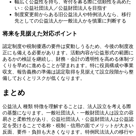
幅広く公益性を持ち、寄付を募る際に信頼性を高めた
い：公益社団法人／公益財団法人を目指す
制度変更前からある旧公益法人や特例法人なら、移行
先としての公益法人か一般法人かを慎重に判断する
将来を見据えた対応ポイント
認定制度や税制優遇の要件は変動しうるため、今後の制度改
正にも備える必要があります。活動内容が公益形式の範囲に
あるかの検証を継続し、財務・会計の透明性を高める体制づ
くりを早めに進めることが望まれます。特に役員構成や事業
収支、報告義務の準備は認定取得を見据えて設立段階から整
備しておくとリスクが低くなります。
まとめ
公益法人 種類 特徴を理解することは、法人設立を考える際
の基盤になります。一般社団法人・一般財団法人は設立の容
易さと柔軟性があり、公益社団法人・公益財団法人は公益認
定を受けることで名称・税制・信用の面でメリットが大きい
反面、要件・負担も大きくなります。特例民法法人の移行や