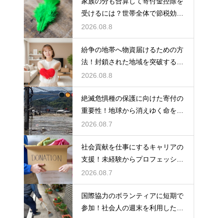
家族の分も合算して寄付金控除を
受けるには？世帯全体で節税効果
をアップ
2026.08.8
紛争の地帯へ物資届けるための方
法！封鎖された地域を突破する決
死の作戦
2026.08.8
絶滅危惧種の保護に向けた寄付の
重要性！地球から消えゆく命を食
い止める
2026.08.7
社会貢献を仕事にするキャリアの
支援！未経験からプロフェッショ
ナルへ
2026.08.7
国際協力のボランティアに短期で
参加！社会人の週末を利用した社