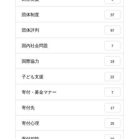
団体制度
37
団体評判
97
国内社会問題
7
国際協力
19
子ども支援
22
寄付・募金マナー
7
寄付先
17
寄付心理
25
寄付控除