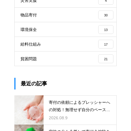
災害支援
4
物品寄付
30
環境保全
13
給料仕組み
17
貧困問題
21
最近の記事
寄付の依頼によるプレッシャーへ
の対処！無理せず自分のペースで
支援する
2026.08.9