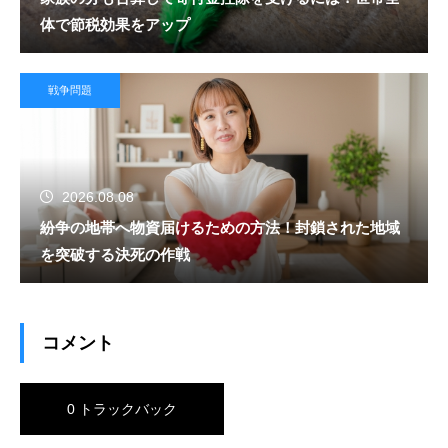
体で節税効果をアップ
戦争問題
2026.08.08
紛争の地帯へ物資届けるための方法！封鎖された地域
を突破する決死の作戦
コメント
0 トラックバック