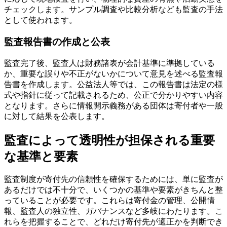
チェックします。サンプル調査や比較分析なども監査の手法
として使われます。
監査報告書の作成と公表
監査完了後、監査人は財務諸表が会計基準に準拠している
か、重要な誤りや不正がないかについて意見を述べる監査報
告書を作成します。公益法人等では、この報告書は法定の様
式や指針に従って記載されるため、公正で分かりやすい内容
となります。さらに情報開示義務がある団体は寄付者や一般
に対して結果を公表します。
監査によって透明性が担保される重要
な基準と要素
監査制度が寄付先の信頼性を確保するためには、単に監査が
あるだけでは不十分で、いくつかの基準や要素がきちんと整
っていることが必要です。これらは寄付金の管理、公開情
報、監査人の独立性、ガバナンスなど多岐にわたります。こ
れらを把握することで、どれだけ寄付先が適正かを判断でき