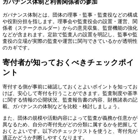
ガバナンス体制と利害関係者の参加
ガバナンス体制とは、団体の理事・監事・監査役などの構成
や役割分担を指します。理事会や監査役会の設置・運営、関
係者（ステークホルダー）からの意見収集、監督機能の強化
などが含まれます。定款で監査人の設置を明記し、監事や監
査役の立場が実際の監査や運営に関与できているかが透明性
のカギです。
寄付者が知っておくべきチェックポイ
ント
寄付する側が事前に確認しておくとよいポイントを知ってお
けば、安心して寄付を行うことができます。監査制度や基準
に関する情報の公開状況、監査報告書の内容、財務諸表の記
載、ガバナンスの体制などを比較・検討しましょう。
また、団体の規模や活動内容によって監査が義務か任意かが
異なるため、自分の寄付先がどの分類に属するかを把握して
おくとよいです。以下のチェックリストを使うと、寄付先が
適正かどうか判断しやすくなります。