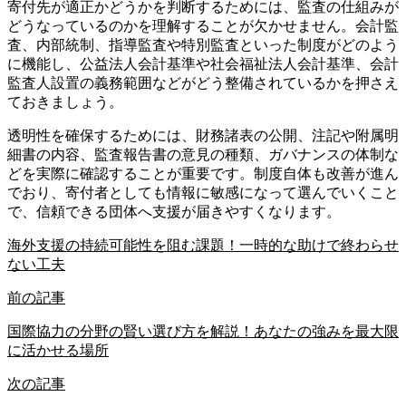
寄付先が適正かどうかを判断するためには、監査の仕組みが
どうなっているのかを理解することが欠かせません。会計監
査、内部統制、指導監査や特別監査といった制度がどのよう
に機能し、公益法人会計基準や社会福祉法人会計基準、会計
監査人設置の義務範囲などがどう整備されているかを押さえ
ておきましょう。
透明性を確保するためには、財務諸表の公開、注記や附属明
細書の内容、監査報告書の意見の種類、ガバナンスの体制な
どを実際に確認することが重要です。制度自体も改善が進ん
でおり、寄付者としても情報に敏感になって選んでいくこと
で、信頼できる団体へ支援が届きやすくなります。
海外支援の持続可能性を阻む課題！一時的な助けで終わらせ
ない工夫
前の記事
国際協力の分野の賢い選び方を解説！あなたの強みを最大限
に活かせる場所
次の記事