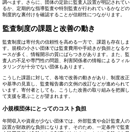
調べます。さらに、団体の定款に監査人設置が明記されてい
るか、定期的な指導監査や特別監査が行われているかなどの
制度的な裏付けを確認することが信頼性につながります。
監査制度の課題と改善の動き
監査制度は寄付先の信頼性を高める一方で、課題も存在しま
す。規模の小さい団体では監査費用や手続きが負担となるケ
ースが多く、情報開示の質にばらつきがあります。また、監
査人の不足や専門性の問題、利害関係者の情報によるフィル
タリングが十分でない団体もあります。
こうした課題に対して、各地で改善の動きがあり、制度改正
や基準の見直し、監査報告書の文例の改訂などが進められて
います。寄付者としても、こうした改善の取り組みを把握し
て支援を選ぶことが望まれます。
小規模団体にとってのコスト負担
年間収入や資産が少ない団体では、外部監査や会計監査人の
設置が財政的な負担になります。そのため、一定条件で監査