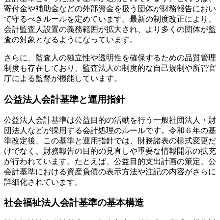
寄付金や補助金などの外部資金を扱う団体が財務報告におい
て守るべきルールを定めています。最新の制度改正により、
会計監査人設置の義務範囲が拡大され、より多くの団体が監
査の対象となるようになっています。
さらに、監査人の独立性や透明性を確保するための品質管理
制度も存在しており、監査法人の制度的な自己規制や所管官
庁による監督が機能しています。
公益法人会計基準と運用指針
公益法人会計基準は公益目的の活動を行う一般社団法人・財
団法人などが採用する会計処理のルールです。令和６年の基
準改定後、この基準と運用指針では、財務諸表の様式変更だ
けでなく、財務報告の目的の見直しや重要な情報開示の拡充
が行われています。たとえば、公益目的支出計画の策定、公
会計基準における資産負債の表示方法や注記の内容がさらに
詳細化されています。
社会福祉法人会計基準の基本構造