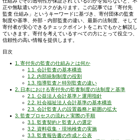
仕組みでその透明性が保証されているのかを知らないと、不
正や無駄遣いのリスクがあります。この記事では「寄付先
監査 仕組み」というキーワードに基づき、寄付団体の監査
制度や基準、外部・内部監査の違い、最新の法制度、そして
寄付者が安心できるチェックポイントをこれでもかと解説し
ていきます。寄付を考えているすべての方にとって役立つ、
信頼性の高い情報を提供します。
目次
1.
寄付先の監査の仕組みとは何か
1.1.
会計監査の基本構造
1.2.
内部統制制度の役割
1.3.
指導監査と特別監査の違い
2.
日本における寄付先の監査制度の法制度と基準
2.1.
公益法人会計基準と運用指針
2.2.
社会福祉法人会計基準の基本構造
2.3.
会計監査人の設置義務と範囲の拡大
3.
監査プロセスの流れと実際の手順
3.1.
監査契約と監査人の選定
3.2.
資料収集・現地検査の実施
3.3.
監査報告書の作成と公表