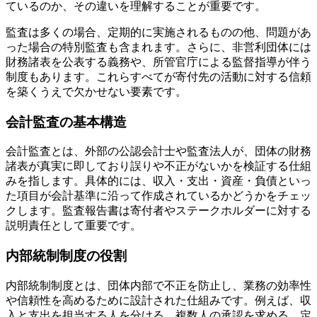
ているのか、その違いを理解することが重要です。
監査は多くの場合、定期的に実施されるものの他、問題があ
った場合の特別監査も含まれます。さらに、非営利団体には
財務諸表を公表する義務や、所管官庁による監督指導が伴う
制度もあります。これらすべてが寄付先の活動に対する信頼
を築くうえで欠かせない要素です。
会計監査の基本構造
会計監査とは、外部の公認会計士や監査法人が、団体の財務
諸表が真実に即しており誤りや不正がないかを検証する仕組
みを指します。具体的には、収入・支出・資産・負債といっ
た項目が会計基準に沿って作成されているかどうかをチェッ
クします。監査報告書は寄付者やステークホルダーに対する
説明責任として重要です。
内部統制制度の役割
内部統制制度とは、団体内部で不正を防止し、業務の効率性
や信頼性を高めるために設計された仕組みです。例えば、収
入と支出を担当する人を分ける、複数人の承認を求める、定