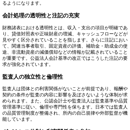
るようになります。
会計処理の透明性と注記の充実
財務諸表における透明性とは、収入・支出の項目が明確であ
り、貸借対照表や正味財産の増減、キャッシュフローなどが
見やすく区分されていることを指します。さらに注記におい
て、関連当事者取引、固定資産の評価、補助金・助成金の使
途、非流動資産の減価償却などの情報が記載されていること
が重要です。公益法人会計基準の改正ではこうした注記の要
求が強化されています。
監査人の独立性と倫理性
監査人は団体との利害関係がないことが前提であり、報酬や
契約の条件が監査の内容に影響を及ぼさないような体制が求
められます。また、公認会計士や監査法人は監査基準や品質
管理基準に従い、倫理や専門性を保ちます。日本では監査人
の品質管理制度が整備され、所内の自己規律や外部監督が機
能しています。