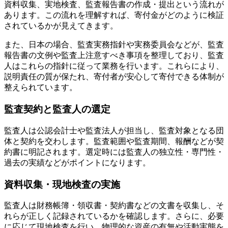
資料収集、実地検査、監査報告書の作成・提出という流れが
あります。この流れを理解すれば、寄付金がどのように検証
されているかが見えてきます。
また、日本の場合、監査実務指針や実務委員会などが、監査
報告書の文例や監査上注意すべき事項を整理しており、監査
人はこれらの指針に従って業務を行います。これらにより、
説明責任の質が保たれ、寄付者が安心して寄付できる体制が
整えられています。
監査契約と監査人の選定
監査人は公認会計士や監査法人が担当し、監査対象となる団
体と契約を交わします。監査範囲や監査期間、報酬などが契
約書に明記されます。選定時には監査人の独立性・専門性・
過去の実績などがポイントになります。
資料収集・現地検査の実施
監査人は財務帳簿・領収書・契約書などの文書を収集し、そ
れらが正しく記録されているかを確認します。さらに、必要
に応じて現地検査を行い、物理的な資産の有無や活動実態を