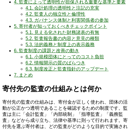
4.
監査によって透明性が担保される重要な基準と要素
4.1.
会計処理の透明性と注記の充実
4.2.
監査人の独立性と倫理性
4.3.
ガバナンス体制と利害関係者の参加
5.
寄付者が知っておくべきチェックポイント
5.1.
見える化された財務諸表の有無
5.2.
監査報告書の内容と意見の種類
5.3.
法的義務と制度上の表示義務
6.
監査制度の課題と改善の動き
6.1.
小規模団体にとってのコスト負担
6.2.
情報開示の質のばらつき
6.3.
制度改正と監査指針のアップデート
7.
まとめ
寄付先の監査の仕組みとは何か
寄付先の監査の仕組みは、寄付金が正しく使われ、団体の活
動が公正かつ透明であることを確認するための制度です。監
査は主に「会計監査」「内部統制」「指導監査」「義務監
査」などから成り立ち、法律や基準に則って行われます。寄
付先を選ぶ寄付者は、どの監査がどのような目的で実施され