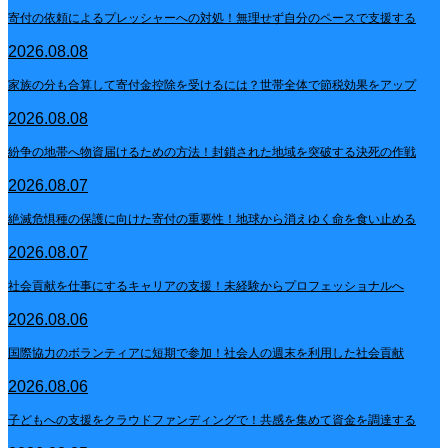
寄付の依頼によるプレッシャーへの対処！無理せず自分のペースで支援する
2026.08.08
家族の分も合算して寄付金控除を受けるには？世帯全体で節税効果をアップ
2026.08.08
紛争の地帯へ物資届けるための方法！封鎖された地域を突破する決死の作戦
2026.08.07
絶滅危惧種の保護に向けた寄付の重要性！地球から消えゆく命を食い止める
2026.08.07
社会貢献を仕事にするキャリアの支援！未経験からプロフェッショナルへ
2026.08.06
国際協力のボランティアに短期で参加！社会人の週末を利用した社会貢献
2026.08.06
子どもへの支援をクラウドファンディングで！共感を集めて資金を調達する