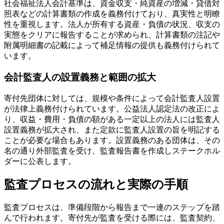
社会福祉法人会計基準は、資金収支・純資産の増減・貸借対
照表などの計算書類の作成を義務付けており、真実性と明瞭
性を重視します。法人が所有する資産・負債の状況、収支の
実態をクリアに報告することが求められ、計算書類の注記や
附属明細書の記載によって補足情報の提供も義務付けられて
います。
会計監査人の設置義務と範囲の拡大
寄付先団体に対しては、規模や条件によって会計監査人設置
が法律上義務付けられています。公益法人認定法の改正によ
り、収益・費用・負債の額がある一定以上の法人には監査人
設置義務が拡大され、また定款に監査人設置の旨を明記する
ことが必要な場合もあります。設置義務のある団体は、その
名の通り外部監査を受け、監査報告書を作成しステークホル
ダーに公表します。
監査プロセスの流れと実際の手順
監査プロセスは、準備段階から報告まで一連のステップを踏
んで行われます。寄付先が監査を受ける際には、監査契約、