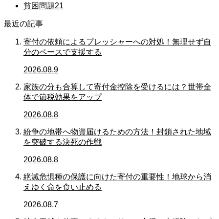
貧困問題
21
最近の記事
寄付の依頼によるプレッシャーへの対処！無理せず自
分のペースで支援する
2026.08.9
家族の分も合算して寄付金控除を受けるには？世帯全
体で節税効果をアップ
2026.08.8
紛争の地帯へ物資届けるための方法！封鎖された地域
を突破する決死の作戦
2026.08.8
絶滅危惧種の保護に向けた寄付の重要性！地球から消
えゆく命を食い止める
2026.08.7