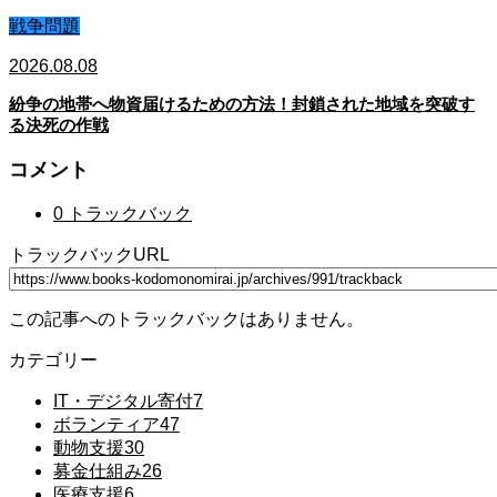
戦争問題
2026.08.08
紛争の地帯へ物資届けるための方法！封鎖された地域を突破す
る決死の作戦
コメント
0 トラックバック
トラックバックURL
この記事へのトラックバックはありません。
カテゴリー
IT・デジタル寄付
7
ボランティア
47
動物支援
30
募金仕組み
26
医療支援
6