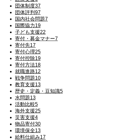
団体制度
37
団体評判
97
国内社会問題
7
国際協力
19
子ども支援
22
寄付・募金マナー
7
寄付先
17
寄付心理
25
寄付控除
19
寄付方法
18
就職進路
12
戦争問題
10
教育支援
13
歴史・定義・豆知識
5
水問題
13
活動比較
5
海外支援
25
災害支援
4
物品寄付
30
環境保全
13
給料仕組み
17