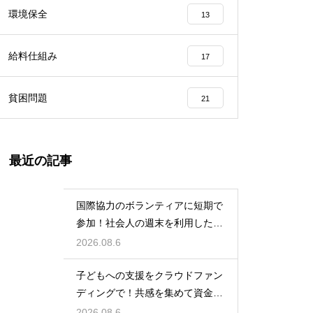
環境保全
13
給料仕組み
17
貧困問題
21
最近の記事
国際協力のボランティアに短期で
参加！社会人の週末を利用した社
会貢献
2026.08.6
子どもへの支援をクラウドファン
ディングで！共感を集めて資金を
調達する
2026.08.6