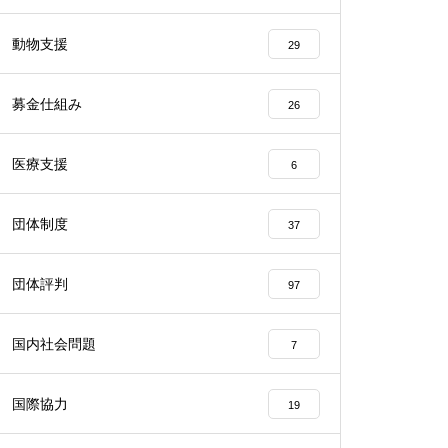
動物支援
29
募金仕組み
26
医療支援
6
団体制度
37
団体評判
97
国内社会問題
7
国際協力
19