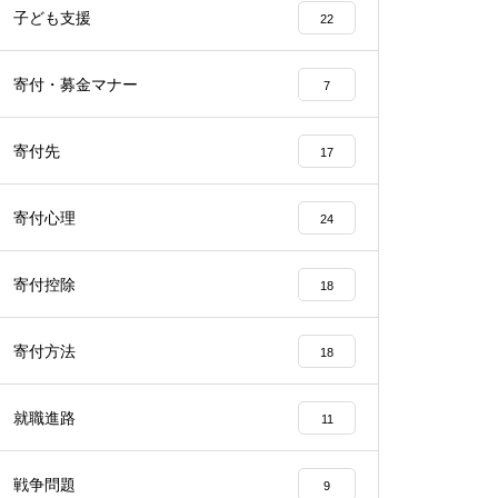
子ども支援
22
寄付・募金マナー
7
寄付先
17
寄付心理
24
寄付控除
18
寄付方法
18
就職進路
11
戦争問題
9