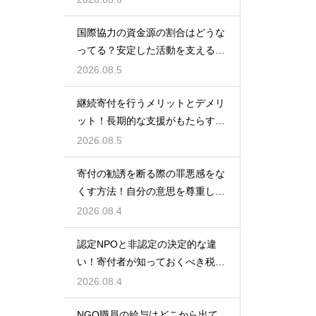
国際協力の資金源の割合はどうな
ってる？安定した活動を支えるお
金の裏側
2026.08.5
継続寄付を行うメリットとデメリ
ット！長期的な支援がもたらす影
響を徹底解説
2026.08.5
寄付の勧誘を断る際の罪悪感をな
くす方法！自分の意思を尊重して
丁寧に対応
2026.08.4
認定NPOと非認定の決定的な違
い！寄付者が知っておくべき税の
優遇
2026.08.4
NGO職員の給与はどこから出て