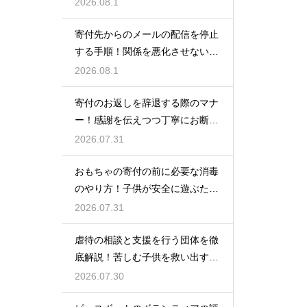
対策
2026.08.1
寄付先からのメールの配信を停止
する手順！関係を悪化させないス
マートなマナー
2026.08.1
寄付のお返しを辞退する際のマナ
ー！感謝を伝えつつ丁寧にお断り
する
2026.07.31
おもちゃの寄付の前に必要な消毒
のやり方！子供が安全に遊ぶため
の思いやり
2026.07.31
虐待の相談と支援を行う団体を徹
底解説！苦しむ子供を救い出すた
めの窓口
2026.07.30