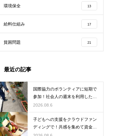
環境保全
13
給料仕組み
17
貧困問題
21
最近の記事
国際協力のボランティアに短期で
参加！社会人の週末を利用した社
会貢献
2026.08.6
子どもへの支援をクラウドファン
ディングで！共感を集めて資金を
調達する
2026.08.6