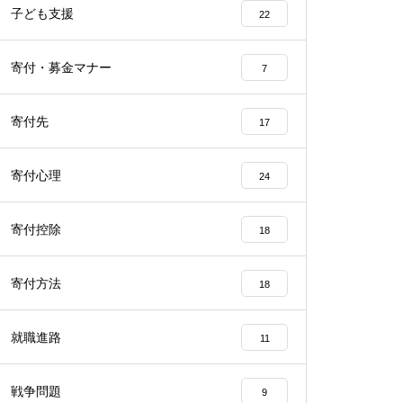
子ども支援
22
寄付・募金マナー
7
寄付先
17
寄付心理
24
寄付控除
18
寄付方法
18
就職進路
11
戦争問題
9