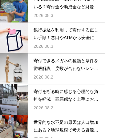
いる？寄付金や助成金など財源の
仕組みを徹底解説
2026.08.3
銀行振込を利用して寄付する正し
い手順！窓口やATMから安全に支
援金を送る方法
2026.08.3
寄付できるメガネの種類と条件を
徹底解説！度数が合わないレンズ
でも大丈夫
2026.08.2
寄付を断る時に感じる心理的な負
担を軽減！罪悪感なく上手にお断
りする
2026.08.2
世界的な水不足の原因は人口増加
にある？地球規模で考える資源と
対策