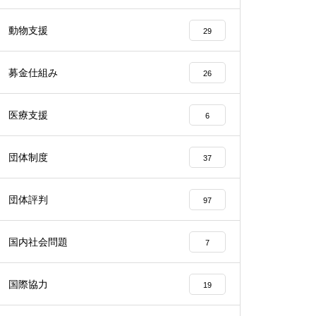
動物支援
29
募金仕組み
26
医療支援
6
団体制度
37
団体評判
97
国内社会問題
7
国際協力
19