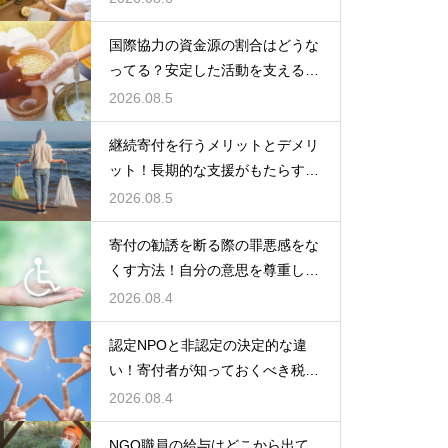
国際協力の資金源の割合はどうな
ってる？安定した活動を支えるお
金の裏側
2026.08.5
継続寄付を行うメリットとデメリ
ット！長期的な支援がもたらす影
響を徹底解説
2026.08.5
寄付の勧誘を断る際の罪悪感をな
くす方法！自分の意思を尊重して
丁寧に対応
2026.08.4
認定NPOと非認定の決定的な違
い！寄付者が知っておくべき税の
優遇
2026.08.4
NGO職員の給与はどこから出て