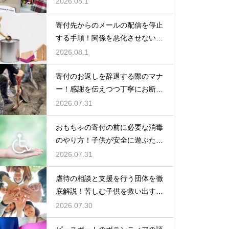
2026.08.1
寄付先からのメールの配信を停止
する手順！関係を悪化させないス
マートなマナー
2026.08.1
寄付のお返しを辞退する際のマナ
ー！感謝を伝えつつ丁寧にお断り
する
2026.07.31
おもちゃの寄付の前に必要な消毒
のやり方！子供が安全に遊ぶため
の思いやり
2026.07.31
虐待の相談と支援を行う団体を徹
底解説！苦しむ子供を救い出すた
めの窓口
2026.07.30