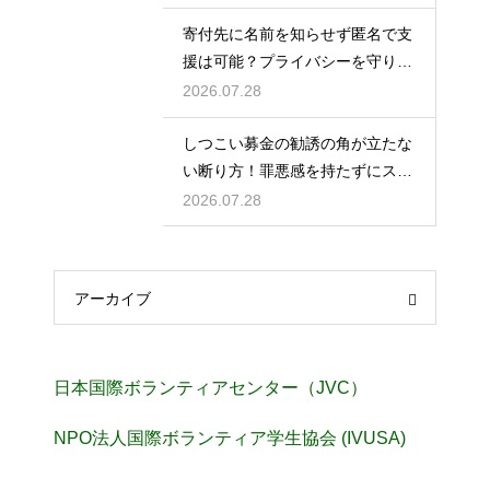
寄付先に名前を知らせず匿名で支
援は可能？プライバシーを守り社
会貢献する
2026.07.28
しつこい募金の勧誘の角が立たな
い断り方！罪悪感を持たずにスル
ーするテク
2026.07.28
アーカイブ
日本国際ボランティアセンター（JVC）
NPO法人国際ボランティア学生協会 (IVUSA)