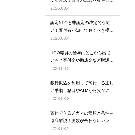
くす方法！自分の意思を尊重して
丁寧に対応
2026.08.4
認定NPOと非認定の決定的な違
い！寄付者が知っておくべき税の
優遇
2026.08.4
NGO職員の給与はどこから出て
いる？寄付金や助成金など財源の
仕組みを徹底解説
2026.08.3
銀行振込を利用して寄付する正し
い手順！窓口やATMから安全に支
援金を送る方法
2026.08.3
寄付できるメガネの種類と条件を
徹底解説！度数が合わないレンズ
でも大丈夫
2026.08.2