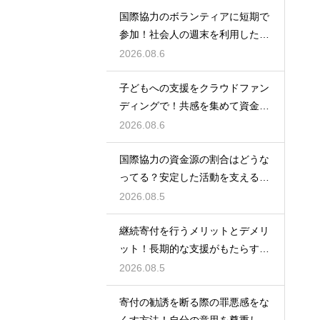
国際協力のボランティアに短期で
参加！社会人の週末を利用した社
会貢献
2026.08.6
子どもへの支援をクラウドファン
ディングで！共感を集めて資金を
調達する
2026.08.6
国際協力の資金源の割合はどうな
ってる？安定した活動を支えるお
金の裏側
2026.08.5
継続寄付を行うメリットとデメリ
ット！長期的な支援がもたらす影
響を徹底解説
2026.08.5
寄付の勧誘を断る際の罪悪感をな