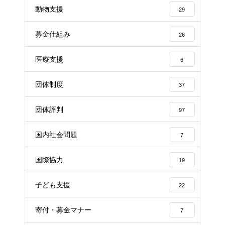
動物支援
29
募金仕組み
26
医療支援
6
団体制度
37
団体評判
97
国内社会問題
7
国際協力
19
子ども支援
22
寄付・募金マナー
7