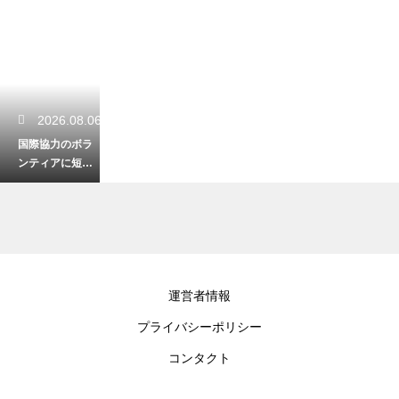
2026.08.06
国際協力のボラ
ンティアに短期
で参加！社会人
の週末を利用し
た社会貢献
2026.08.06
運営者情報
子どもへの支援
プライバシーポリシー
をクラウドファ
ンディングで！
コンタクト
共感を集めて資
金を調達する