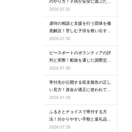
のやり方！子供が安全に遊ぶため
の思いやり
2026.07.31
虐待の相談と支援を行う団体を徹
底解説！苦しむ子供を救い出すた
めの窓口
2026.07.30
ピースボートのボランティアの評
判と実際！船旅を通じた国際交流
のリアル
2026.07.30
寄付先が公開する収支報告の正し
い見方！資金が適正に使われてい
るかを見抜く
2026.07.29
ふるさとチョイスで寄付する方
法！分かりやすい手順と返礼品の
魅力
2026.07.29