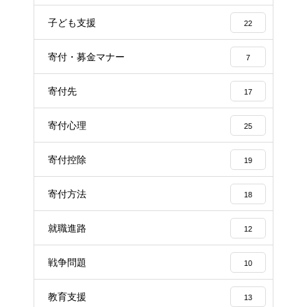
子ども支援
22
寄付・募金マナー
7
寄付先
17
寄付心理
25
寄付控除
19
寄付方法
18
就職進路
12
戦争問題
10
教育支援
13