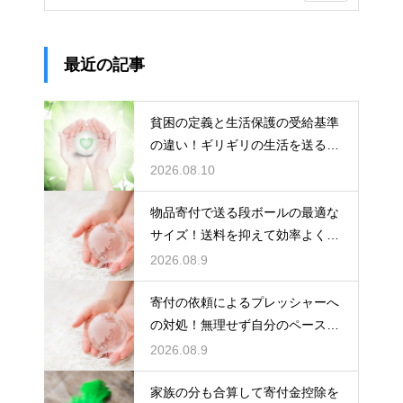
最近の記事
貧困の定義と生活保護の受給基準
の違い！ギリギリの生活を送る
人々の実態
2026.08.10
物品寄付で送る段ボールの最適な
サイズ！送料を抑えて効率よく支
援を届ける
2026.08.9
寄付の依頼によるプレッシャーへ
の対処！無理せず自分のペースで
支援する
2026.08.9
家族の分も合算して寄付金控除を