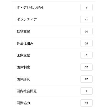
IT・デジタル寄付
7
ボランティア
47
動物支援
30
募金仕組み
26
医療支援
6
団体制度
37
団体評判
97
国内社会問題
7
国際協力
19