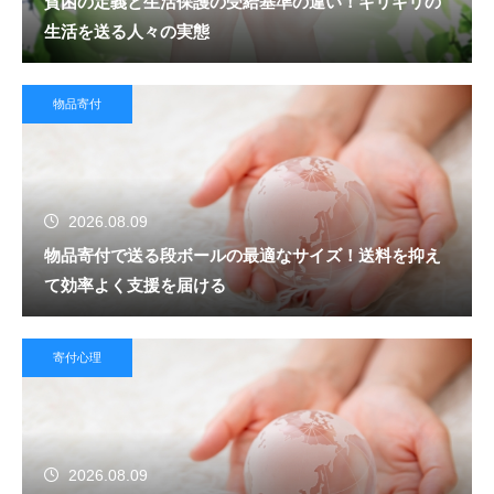
貧困の定義と生活保護の受給基準の違い！ギリギリの
生活を送る人々の実態
物品寄付
2026.08.09
物品寄付で送る段ボールの最適なサイズ！送料を抑え
て効率よく支援を届ける
寄付心理
2026.08.09