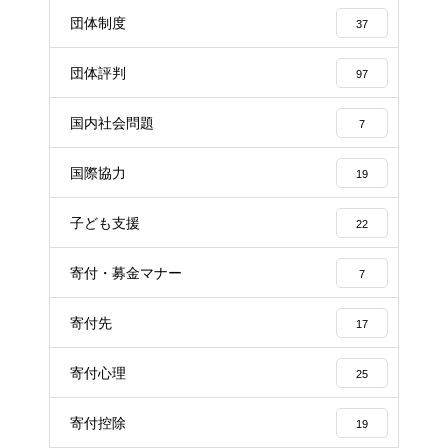
団体制度
37
団体評判
97
国内社会問題
7
国際協力
19
子ども支援
22
寄付・募金マナー
7
寄付先
17
寄付心理
25
寄付控除
19