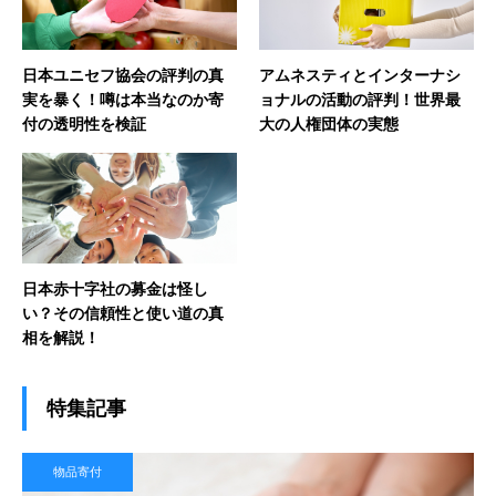
日本ユニセフ協会の評判の真
アムネスティとインターナシ
実を暴く！噂は本当なのか寄
ョナルの活動の評判！世界最
付の透明性を検証
大の人権団体の実態
日本赤十字社の募金は怪し
い？その信頼性と使い道の真
相を解説！
特集記事
物品寄付