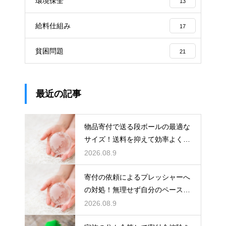
環境保全
13
給料仕組み
17
貧困問題
21
最近の記事
物品寄付で送る段ボールの最適な
サイズ！送料を抑えて効率よく支
援を届ける
2026.08.9
寄付の依頼によるプレッシャーへ
の対処！無理せず自分のペースで
支援する
2026.08.9