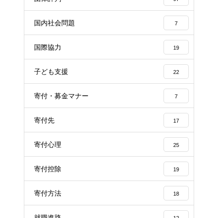
国内社会問題
7
国際協力
19
子ども支援
22
寄付・募金マナー
7
寄付先
17
寄付心理
25
寄付控除
19
寄付方法
18
就職進路