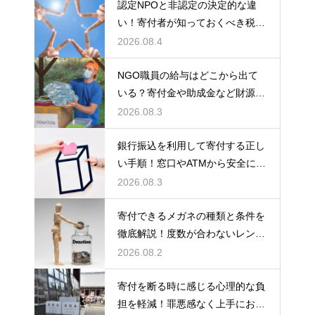
認定NPOと非認定の決定的な違
い！寄付者が知っておくべき税の
優遇
2026.08.4
NGO職員の給与はどこから出て
いる？寄付金や助成金など財源の
仕組みを徹底解説
2026.08.3
銀行振込を利用して寄付する正し
い手順！窓口やATMから安全に支
援金を送る方法
2026.08.3
寄付できるメガネの種類と条件を
徹底解説！度数が合わないレンズ
でも大丈夫
2026.08.2
寄付を断る時に感じる心理的な負
担を軽減！罪悪感なく上手にお断