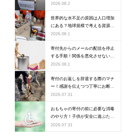
りする
2026.08.2
世界的な水不足の原因は人口増加
にある？地球規模で考える資源と
対策
2026.08.1
寄付先からのメールの配信を停止
する手順！関係を悪化させないス
マートなマナー
2026.08.1
寄付のお返しを辞退する際のマナ
ー！感謝を伝えつつ丁寧にお断り
する
2026.07.31
おもちゃの寄付の前に必要な消毒
のやり方！子供が安全に遊ぶため
の思いやり
2026.07.31