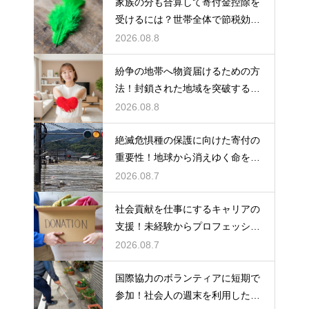
家族の分も合算して寄付金控除を
受けるには？世帯全体で節税効果
をアップ
2026.08.8
紛争の地帯へ物資届けるための方
法！封鎖された地域を突破する決
死の作戦
2026.08.8
絶滅危惧種の保護に向けた寄付の
重要性！地球から消えゆく命を食
い止める
2026.08.7
社会貢献を仕事にするキャリアの
支援！未経験からプロフェッショ
ナルへ
2026.08.7
国際協力のボランティアに短期で
参加！社会人の週末を利用した社