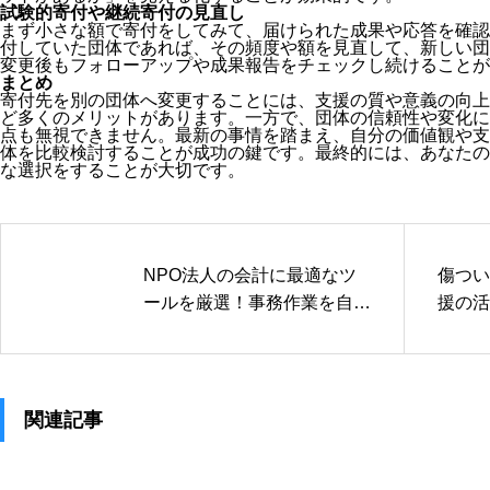
試験的寄付や継続寄付の見直し
まず小さな額で寄付をしてみて、届けられた成果や応答を確認
付していた団体であれば、その頻度や額を見直して、新しい団
変更後もフォローアップや成果報告をチェックし続けることが
まとめ
寄付先を別の団体へ変更することには、支援の質や意義の向上
ど多くのメリットがあります。一方で、団体の信頼性や変化に
点も無視できません。最新の事情を踏まえ、自分の価値観や支
体を比較検討することが成功の鍵です。最終的には、あなたの
な選択をすることが大切です。
NPO法人の会計に最適なツ
傷つい
ールを厳選！事務作業を自動
援の活
化して負担軽減
繰り広
関連記事