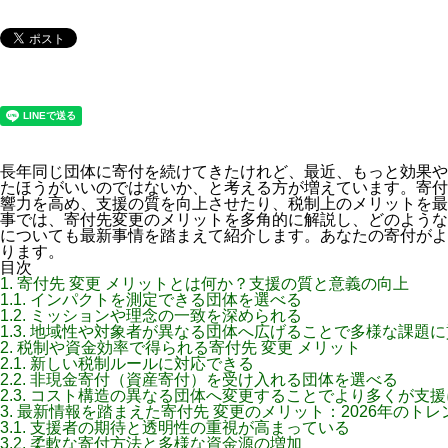
長年同じ団体に寄付を続けてきたけれど、最近、もっと効果や
たほうがいいのではないか、と考える方が増えています。寄付
響力を高め、支援の質を向上させたり、税制上のメリットを最
事では、寄付先変更のメリットを多角的に解説し、どのような
についても最新事情を踏まえて紹介します。あなたの寄付がよ
ります。
目次
1.
寄付先 変更 メリットとは何か？支援の質と意義の向上
1.1.
インパクトを測定できる団体を選べる
1.2.
ミッションや理念の一致を深められる
1.3.
地域性や対象者が異なる団体へ広げることで多様な課題に
2.
税制や資金効率で得られる寄付先 変更 メリット
2.1.
新しい税制ルールに対応できる
2.2.
非現金寄付（資産寄付）を受け入れる団体を選べる
2.3.
コスト構造の異なる団体へ変更することでより多くが支援
3.
最新情報を踏まえた寄付先 変更のメリット：2026年のトレ
3.1.
支援者の期待と透明性の重視が高まっている
3.2.
柔軟な寄付方法と多様な資金源の増加