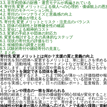
3.3.
非営利団体の財務・運営モデルが再編されている
4.
寄付先 変更 メリットによる個人への心理的・価値観上の恩
4.1.
寄付のモチベーション向上
4.2.
寄付のパーソナライズと意義感の向上
4.3.
関与の機会が増える
5.
寄付先 変更 メリットとリスク・注意点のバランス
5.1.
団体の信頼性と財務健全性の確認
5.2.
変化による精神的コスト
5.3.
変更の手続きや団体の対応力
6.
変更を検討するときの具体的なステップ
6.1.
現状の寄付先の評価を行う
6.2.
候補団体の調査と比較
6.3.
試験的寄付や継続寄付の見直し
7.
まとめ
寄付先 変更 メリットとは何か？支援の質と意義の向上
寄付先を別の団体へ変更するメリットは、単に新しさを求める
対象者、活動地域、使命ステートメントなどが変わることで、
変化します。まずは支援の質や意義をどのように見直せるかを
インパクトを測定できる団体を選べる
寄付先を変更するとき、これまで関心が薄かった評価指標や報
透明性が高く、活動成果を定量的に公開している団体では、あ
るかを実感しやすいです。日々の活動レポート、監査報告、第
しょう。
ミッションや理念の一致を深められる
時間の経過とともに、自分の価値観や関心領域が変化すること
会福祉など、支援したいテーマが変わっていれば、それに沿っ
す。理念が合う団体を選ぶことで、寄付者としてのモチベーシ
地域性や対象者が異なる団体へ広げることで多様な課題に貢献