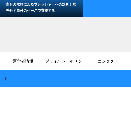
寄付の依頼によるプレッシャーへの対処！無
理せず自分のペースで支援する
2026.08.08
家族の分も合算して寄付金控除を受けるに
運営者情報
プライバシーポリシー
コンタクト
は？世帯全体で節税効果をアップ
2026.08.08
紛争の地帯へ物資届けるための方法！封鎖さ
れた地域を突破する決死の作戦