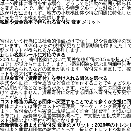
単一の団体に寄付をする場合、どうしても活動の範囲が限られ
を変えることで、地理的な偏りや特定グループを対象とした活
広がりが生まれます。地方の小規模団体や特定問題に特化した
に光を当てる機会を提供します。
税制や資金効率で得られる寄付先 変更 メリット
寄付という行為には社会的価値だけでなく、税や資金効率の観
ています。2026年からの税制変更など最新動向を踏まえた上
務メリットが得られるかを整理します。
新しい税制ルールに対応できる
2026年より、寄付控除において調整後総所得の0.5％を超え
ロア）が設けられました。また、標準控除を選ぶ非明細申告者
除が認められるなどの変更があります。寄付先を見直して、控
ットを最大化する鍵です。
非現金寄付（資産寄付）を受け入れる団体を選べる
株式や不動産、暗号通貨など資産で寄付することでキャピタル
の活用が可能となる場合があります。ただし、全ての団体が資
けではありません。資産寄付に対応する団体へ寄付先を変更す
ことがあります。
コスト構造の異なる団体へ変更することでより多くが支援に回
団体によっては運営コストや管理費、マーケティング費用など
ます。寄付金のうち実際に現場に届く割合（経費率）が低い団
る際には、経費率や運営体制を調べて、**支援が直接成果に結
スト効率のよい寄付が可能になります。
最新情報を踏まえた寄付先 変更のメリット：2026年のトレン
寄付者と非営利団体の双方にとって、最新のトレンドや制度変