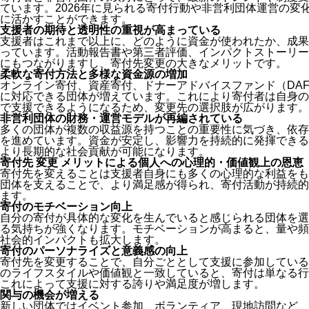
ています。2026年に見られる寄付行動や非営利団体運営の変
に活かすことができます。
支援者の期待と透明性の重視が高まっている
支援者はこれまで以上に、どのように資金が使われたか、成果
っています。活動報告書や第三者評価、インパクトストーリー
にもつながりますし、寄付先変更の大きなメリットです。
柔軟な寄付方法と多様な資金源の増加
オンライン寄付、資産寄付、ドナーアドバイスファンド（DA
に対応できる団体が増えています。これにより寄付者は自身の
で支援できるようになるため、変更先の選択肢が広がります。
非営利団体の財務・運営モデルが再編されている
多くの団体が複数の収益源を持つことの重要性に気づき、依存
を進めています。資金が安定し、影響力を持続的に発揮できる
より長期的な社会貢献が可能になります。
寄付先 変更 メリットによる個人への心理的・価値観上の恩恵
寄付先を変えることは支援者自身にも多くの心理的な利益をも
団体を支えることで、より満足感が得られ、寄付活動が持続的
ます。
寄付のモチベーション向上
自分の寄付が具体的な変化を生んでいると感じられる団体を選
る気持ちが強くなります。モチベーションが高まると、量や頻
社会的インパクトも拡大します。
寄付のパーソナライズと意義感の向上
寄付先を変更することで、自分ごととして支援に参加している
のライフスタイルや価値観と一致していると、寄付は単なる行
これによって支援に対する誇りや満足度が増します。
関与の機会が増える
新しい団体ではイベント参加、ボランティア、現地訪問など、