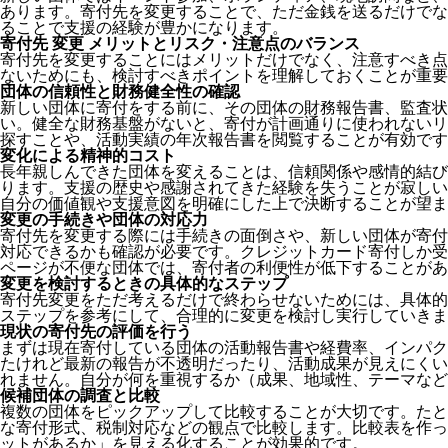
あります。寄付先を変更することで、ただ金銭を送るだけでな
ることで支援の経験が豊かになります。
寄付先 変更 メリットとリスク・注意点のバランス
寄付先を変更することにはメリットだけでなく、注意すべき点
ないためにも、検討すべきポイントを理解しておくことが重要
団体の信頼性と財務健全性の確認
新しい団体に寄付をする前に、その団体の財務報告書、監査状
い。健全な財務基盤がないと、寄付が計画通りに使われないリ
探すことや、活動実績の年次報告書を閲覧することが有効です
変化による精神的コスト
長年親しんできた団体を変えることは、信頼関係や感情的結び
ります。支援の歴史や感謝されてきた経験を失うことが寂しい
自分の価値観や支援意図を明確にした上で決断することが望ま
変更の手続きや団体の対応力
寄付先を変更する際には手続きの面倒さや、新しい団体が寄付
対応できるかも確認が必要です。クレジットカード寄付しか受
ページが不便な団体では、寄付者の利便性が低下することがあ
変更を検討するときの具体的なステップ
寄付先変更をただ考えるだけで終わらせないためには、具体的
ステップを参考にして、合理的に変更を検討し実行していきま
現状の寄付先の評価を行う
まずは現在寄付している団体の活動報告書や経費率、インパク
たけれど最新の報告が不透明だったり、活動成果が見えにくい
れません。自分が何を重視するか（成果、地域性、テーマなど
候補団体の調査と比較
複数の団体をピックアップして比較することが大切です。たと
な寄付形式、税制対応などの観点で比較します。比較表を作っ
ットがあるか」を見える化することが効果的です。