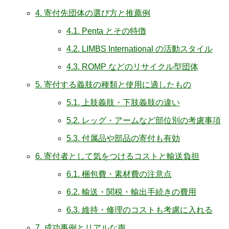
4.
寄付先団体の選び方と推薦例
4.1.
Penta とその特徴
4.2.
LIMBS International の活動スタイル
4.3.
ROMP などのリサイクル型団体
5.
寄付する義肢の種類と使用に適したもの
5.1.
上肢義肢・下肢義肢の違い
5.2.
レッグ・アームなど部位別の考慮事項
5.3.
付属品や部品の寄付も有効
6.
寄付者として気をつけるコストと輸送負担
6.1.
梱包費・素材費の注意点
6.2.
輸送・関税・輸出手続きの費用
6.3.
維持・修理のコストも考慮に入れる
7.
成功事例とリアルな声