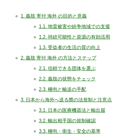
1.
義肢 寄付 海外 の目的と意義
1.1.
地雷被害や紛争地域での支援
1.2.
持続可能性と資源の有効活用
1.3.
受益者の生活の質の向上
2.
義肢 寄付 海外 の方法とステップ
2.1.
信頼できる団体を選ぶ
2.2.
義肢の状態をチェック
2.3.
梱包と輸送の手配
3.
日本から海外へ送る際の法規制と注意点
3.1.
日本の医療機器法と輸出届
3.2.
輸出相手国の規制確認
3.3.
梱包・衛生・安全の基準