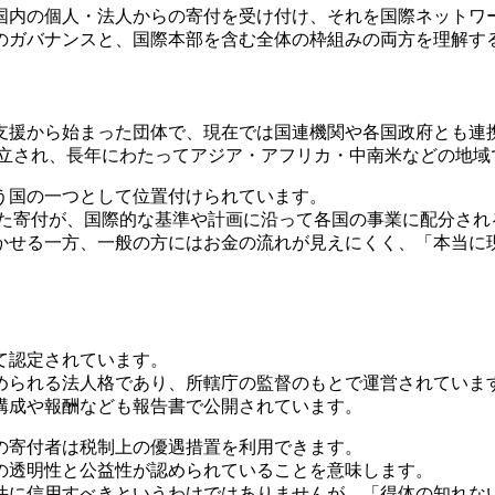
国内の個人・法人からの寄付を受け付け、それを国際ネットワ
のガバナンスと、国際本部を含む全体の枠組みの両方を理解す
支援から始まった団体で、現在では国連機関や各国政府とも連携
設立され、長年にわたってアジア・アフリカ・中南米などの地
う国の一つとして位置付けられています。
れた寄付が、国際的な基準や計画に沿って各国の事業に配分され
かせる一方、一般の方にはお金の流れが見えにくく、「本当に
て認定されています。
められる法人格であり、所轄庁の監督のもとで運営されていま
構成や報酬なども報告書で公開されています。
の寄付者は税制上の優遇措置を利用できます。
の透明性と公益性が認められていることを意味します。
件に信用すべきというわけではありませんが、「得体の知れな