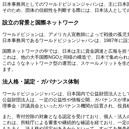
日本事務局としてのワールドビジョンジャパンは、主に日本
そのため、団体の信頼性を判断する際には、日本法人として
設立の背景と国際ネットワーク
ワールドビジョンは、アメリカ人宣教師によって戦後の孤児
日本事務局であるワールドビジョンジャパンは、1987年に
国際ネットワークの中では、日本は主に資金調達と広報を担
これは、他の大手国際NGOと同様の構造で、日本で集めら
このようなネットワーク型の運営は、スケールメリットを生
ます。
法人格・認定・ガバナンス体制
ワールドビジョンジャパンは、日本国内で公益財団法人とし
公益財団法人は、一定の公益性や情報公開、ガバナンスが求
理事会・評議員会といったガバナンス機関が設置され、役員
また、寄付控除の対象となる認定を受けており、個人・法人
これは、所轄庁による審査や継続的な確認を経ており、一定
もちろん、法人格や認定があるからといって、すべてを無条