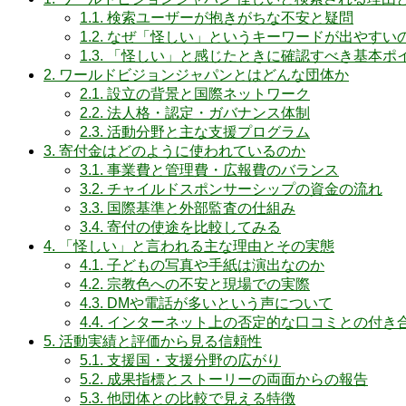
1.1.
検索ユーザーが抱きがちな不安と疑問
1.2.
なぜ「怪しい」というキーワードが出やすい
1.3.
「怪しい」と感じたときに確認すべき基本ポ
2.
ワールドビジョンジャパンとはどんな団体か
2.1.
設立の背景と国際ネットワーク
2.2.
法人格・認定・ガバナンス体制
2.3.
活動分野と主な支援プログラム
3.
寄付金はどのように使われているのか
3.1.
事業費と管理費・広報費のバランス
3.2.
チャイルドスポンサーシップの資金の流れ
3.3.
国際基準と外部監査の仕組み
3.4.
寄付の使途を比較してみる
4.
「怪しい」と言われる主な理由とその実態
4.1.
子どもの写真や手紙は演出なのか
4.2.
宗教色への不安と現場での実際
4.3.
DMや電話が多いという声について
4.4.
インターネット上の否定的な口コミとの付き
5.
活動実績と評価から見る信頼性
5.1.
支援国・支援分野の広がり
5.2.
成果指標とストーリーの両面からの報告
5.3.
他団体との比較で見える特徴