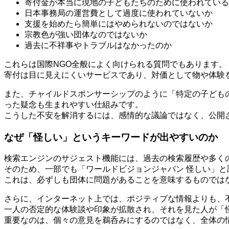
寄付金が本当に現地の子どもたちのために使われている
日本事務局の運営費として過度に使われていないか
支援を始めたら簡単にはやめられないのではないか
宗教色が強い団体なのではないか
過去に不祥事やトラブルはなかったのか
これらは国際NGO全般によく向けられる質問でもあります。
寄付は目に見えにくいサービスであり、対価として物や体験
また、チャイルドスポンサーシップのように「特定の子ども
った疑念も生まれやすい仕組みです。
こうした不安を解消するには、感情的な議論ではなく、公開
なぜ「怪しい」というキーワードが出やすいのか
検索エンジンのサジェスト機能には、過去の検索履歴や多く
そのため、一部でも「ワールドビジョンジャパン 怪しい」
これは、必ずしも団体に問題があることを意味するものでは
さらに、インターネット上では、ポジティブな情報よりも、
一人の否定的な体験談や印象が拡散され、それを見た人が「
重要なのは、個々の意見を鵜呑みにするのではなく、全体の