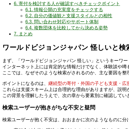
6.
寄付を検討する人が確認すべきチェックポイント
6.1.
情報公開の充実度をチェックする
6.2.
自分の価値観と支援スタイルとの相性
6.3.
問い合わせ対応やサポート体制
6.4.
複数団体を比較してから決める姿勢
7.
まとめ
ワールドビジョンジャパン 怪しいと検
まず、「ワールドビジョンジャパン 怪しい」というキーワ
インターネット上には肯定的な情報だけでなく、体験談や噂
ここでは、なぜそのような検索がされるのか、主な要因を整
ポイントになるのは、
継続型の寄付・外国の子ども支援・広
これらは支援スキーム上は合理的な理由がありますが、説明
この背景を理解したうえで、次の章から要素別に確認してい
検索ユーザーが抱きがちな不安と疑問
検索ユーザーが抱く不安は、おおまかに次のようなものに分