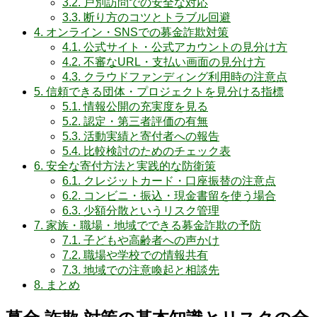
3.2.
戸別訪問での安全な対応
3.3.
断り方のコツとトラブル回避
4.
オンライン・SNSでの募金詐欺対策
4.1.
公式サイト・公式アカウントの見分け方
4.2.
不審なURL・支払い画面の見分け方
4.3.
クラウドファンディング利用時の注意点
5.
信頼できる団体・プロジェクトを見分ける指標
5.1.
情報公開の充実度を見る
5.2.
認定・第三者評価の有無
5.3.
活動実績と寄付者への報告
5.4.
比較検討のためのチェック表
6.
安全な寄付方法と実践的な防衛策
6.1.
クレジットカード・口座振替の注意点
6.2.
コンビニ・振込・現金書留を使う場合
6.3.
少額分散というリスク管理
7.
家族・職場・地域でできる募金詐欺の予防
7.1.
子どもや高齢者への声かけ
7.2.
職場や学校での情報共有
7.3.
地域での注意喚起と相談先
8.
まとめ