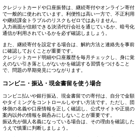
クレジットカードや口座振替は、継続寄付やオンライン寄付
で一般的に使われています。利便性は高い一方で、不正利用
や継続課金トラブルのリスクもゼロではありません。
入力画面が信頼できる決済代行会社を通じているか、暗号化
通信が利用されているかを必ず確認しましょう。
また、継続寄付を設定する場合は、解約方法と連絡先を事前
に確認しておくことが重要です。
クレジットカード明細や口座履歴を毎月チェックし、身に覚
えのない引き落としがないかを確認する習慣をつけること
で、問題の早期発見につながります。
コンビニ・振込・現金書留を使う場合
コンビニ払いや銀行振込、現金書留での寄付は、自分で金額
やタイミングをコントロールしやすい方法です。ただし、団
体側の名義や口座情報を正しく確認し、公式サイトや正規の
案内以外の情報を鵜呑みにしないことが重要です。
振込先が個人名義になっている場合は、その理由を確認した
うえで慎重に判断しましょう。