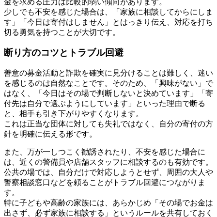
金を求める圧力は比較的弱い傾向があります。
少しでも不安を感じた場合は、「家族に相談してからにしま
す」「今日は寄付はしません」とはっきり伝え、対応を打ち
切る勇気を持つことが大切です。
断り方のコツとトラブル回避
善意の募金活動と詐欺を確実に見分けることは難しく、迷い
を感じるのは自然なことです。そのため、「興味がない」で
はなく、「今日はその場で判断しないと決めています」「寄
付先は自分で選ぶようにしています」といった理由で断る
と、相手も引き下がりやすくなります。
これは正当な団体に対しても失礼ではなく、自分の寄付の方
針を明確に伝える形です。
また、万が一しつこく勧誘されたり、不安を感じた場合に
は、近くの警備員や店舗スタッフに相談するのも有効です。
公共の場では、自分だけで対応しようとせず、周囲の大人や
警察相談窓口などを頼ることがトラブル回避につながりま
す。
特に子どもや高齢の家族には、あらかじめ「その場でお金は
出さず、必ず家族に相談する」というルールを共有しておく