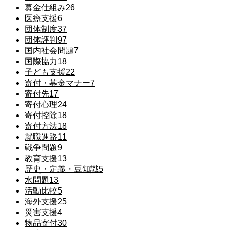
募金仕組み
26
医療支援
6
団体制度
37
団体評判
97
国内社会問題
7
国際協力
18
子ども支援
22
寄付・募金マナー
7
寄付先
17
寄付心理
24
寄付控除
18
寄付方法
18
就職進路
11
戦争問題
9
教育支援
13
歴史・定義・豆知識
5
水問題
13
活動比較
5
海外支援
25
災害支援
4
物品寄付
30