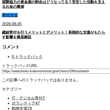
国際協力の資金源の割合はどうなってる？安定した活動を支え
るお金の裏側
寄付方法
2026.08.05
継続寄付を行うメリットとデメリット！長期的な支援がもたら
す影響を徹底解説
コメント
0 トラックバック
トラックバックURL
この記事へのトラックバックはありません。
カテゴリー
IT・デジタル寄付
7
ボランティア
47
動物支援
29