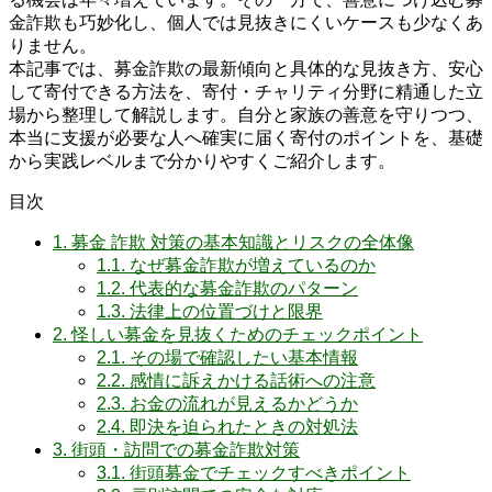
金詐欺も巧妙化し、個人では見抜きにくいケースも少なくあ
りません。
本記事では、募金詐欺の最新傾向と具体的な見抜き方、安心
して寄付できる方法を、寄付・チャリティ分野に精通した立
場から整理して解説します。自分と家族の善意を守りつつ、
本当に支援が必要な人へ確実に届く寄付のポイントを、基礎
から実践レベルまで分かりやすくご紹介します。
目次
1.
募金 詐欺 対策の基本知識とリスクの全体像
1.1.
なぜ募金詐欺が増えているのか
1.2.
代表的な募金詐欺のパターン
1.3.
法律上の位置づけと限界
2.
怪しい募金を見抜くためのチェックポイント
2.1.
その場で確認したい基本情報
2.2.
感情に訴えかける話術への注意
2.3.
お金の流れが見えるかどうか
2.4.
即決を迫られたときの対処法
3.
街頭・訪問での募金詐欺対策
3.1.
街頭募金でチェックすべきポイント