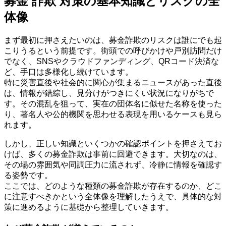
募金 詐欺 対策の基本知識とリスクの全
体像
まず最初に押さえたいのは、募金詐欺のリスクは誰にでも起
こりうるという前提です。街頭での呼びかけや戸別訪問だけ
でなく、SNSやクラウドファンディング、QRコード決済な
ど、手口は多様化し続けています。
特に災害直後や社会的に関心が集まるニュースがあった直後
は、情報が錯綜し、見分けがつきにくい状況になりがちで
す。その混乱を狙って、実在の団体名に似せた名称を使った
り、著名人や公的機関を思わせる表現を用いるケースも見ら
れます。
しかし、正しい知識といくつかの確認ポイントを押さえてお
けば、多くの募金詐欺は事前に回避できます。大切なのは、
その場の雰囲気や同調圧力に流されず、冷静に情報を確認す
る姿勢です。
ここでは、どのような種類の募金詐欺が存在するのか、どこ
に注意すべきかという全体像を理解したうえで、具体的な対
策に進めるように基礎から整理していきます。