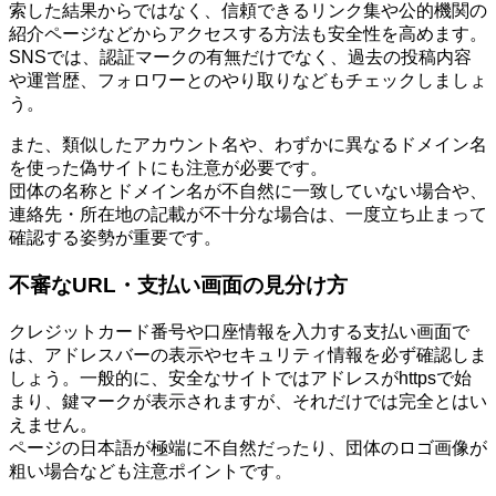
索した結果からではなく、信頼できるリンク集や公的機関の
紹介ページなどからアクセスする方法も安全性を高めます。
SNSでは、認証マークの有無だけでなく、過去の投稿内容
や運営歴、フォロワーとのやり取りなどもチェックしましょ
う。
また、類似したアカウント名や、わずかに異なるドメイン名
を使った偽サイトにも注意が必要です。
団体の名称とドメイン名が不自然に一致していない場合や、
連絡先・所在地の記載が不十分な場合は、一度立ち止まって
確認する姿勢が重要です。
不審なURL・支払い画面の見分け方
クレジットカード番号や口座情報を入力する支払い画面で
は、アドレスバーの表示やセキュリティ情報を必ず確認しま
しょう。一般的に、安全なサイトではアドレスがhttpsで始
まり、鍵マークが表示されますが、それだけでは完全とはい
えません。
ページの日本語が極端に不自然だったり、団体のロゴ画像が
粗い場合なども注意ポイントです。