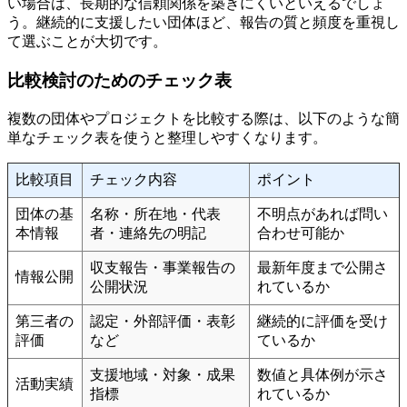
い場合は、長期的な信頼関係を築きにくいといえるでしょ
う。継続的に支援したい団体ほど、報告の質と頻度を重視し
て選ぶことが大切です。
比較検討のためのチェック表
複数の団体やプロジェクトを比較する際は、以下のような簡
単なチェック表を使うと整理しやすくなります。
比較項目
チェック内容
ポイント
団体の基
名称・所在地・代表
不明点があれば問い
本情報
者・連絡先の明記
合わせ可能か
収支報告・事業報告の
最新年度まで公開さ
情報公開
公開状況
れているか
第三者の
認定・外部評価・表彰
継続的に評価を受け
評価
など
ているか
支援地域・対象・成果
数値と具体例が示さ
活動実績
指標
れているか