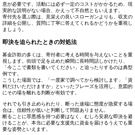
意が必要です。活動には必ず一定のコストがかかるため、現
実的な説明がない場合、かえって不自然ともいえます。
寄付先を選ぶ際は、見栄えの良いスローガンよりも、収支の
詳細を公開し、質問に丁寧に答えてくれるかどうかを重視し
ましょう。
即決を迫られたときの対処法
募金詐欺の多くは、寄付者に考える時間を与えないことを重
視します。街頭で足を止めた瞬間に長時間話しかけたり、
「今ここで書類を書いてください」と迫ったりするのは典型
例です。
こうした場面では、「一度家で調べてから検討します」「資
料だけいただけますか」といったフレーズを活用し、意図的
にその場を離れる判断が有効です。
それでも引き止められたり、断った途端に態度が急変する場
合は、信頼性が低いと判断して問題ありません。
断ることに罪悪感を持つ必要はなく、むしろ安易な即決を避
けることが、本当に必要な支援先に資金を届けるうえでも重
要な姿勢といえます。