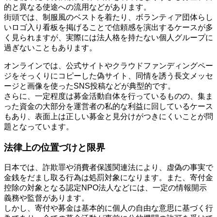
的と異なる使途への流用などがあります。
街頭では、制服風のベストを着たり、ボランティア団体らし
いロゴ入り看板を掲げることで信頼感を演出するケースが多
く見られますが、実際には法人格を持たない個人グループに
過ぎないこともあります。
オンラインでは、公式サイトやクラウドファンディングペー
ジをそっくりにコピーした偽サイト、同情を誘う長文メッセ
ージと画像を使ったSNS投稿などが典型的です。
さらに、一定程度は募金活動自体を行っているものの、集ま
った資金の大部分を運営者の私的な利益に回しているケース
もあり、表面上は正しい募金と見分けがつきにくいことが問
題となっています。
法律上の位置づけと限界
日本では、詐欺罪や消費者保護関連法により、虚偽の事実で
金銭をだまし取る行為は処罰対象になります。また、寄付金
控除の対象となる認定NPO法人などには、一定の情報開示
義務や監督があります。
しかし、寄付や募金は基本的に個人の自由な意思に基づく行