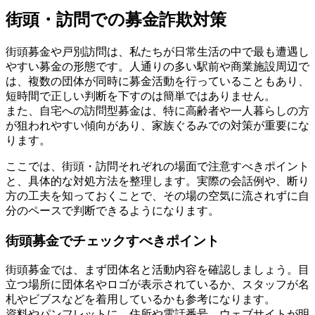
街頭・訪問での募金詐欺対策
街頭募金や戸別訪問は、私たちが日常生活の中で最も遭遇し
やすい募金の形態です。人通りの多い駅前や商業施設周辺で
は、複数の団体が同時に募金活動を行っていることもあり、
短時間で正しい判断を下すのは簡単ではありません。
また、自宅への訪問型募金は、特に高齢者や一人暮らしの方
が狙われやすい傾向があり、家族ぐるみでの対策が重要にな
ります。
ここでは、街頭・訪問それぞれの場面で注意すべきポイント
と、具体的な対処方法を整理します。実際の会話例や、断り
方の工夫を知っておくことで、その場の空気に流されずに自
分のペースで判断できるようになります。
街頭募金でチェックすべきポイント
街頭募金では、まず団体名と活動内容を確認しましょう。目
立つ場所に団体名やロゴが表示されているか、スタッフが名
札やビブスなどを着用しているかも参考になります。
資料やパンフレットに、住所や電話番号、ウェブサイトが明