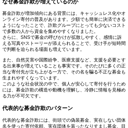
なぜ募金詐欺が増えているのか
募金詐欺が増加傾向にある背景には、キャッシュレス化やオ
ンライン寄付の普及があります。少額でも簡単に決済できる
ようになったことで、詐欺グループにとっても少ないコスト
で多数の人から資金を集めやすくなりました。
さらに、SNSで募金の呼びかけが拡散しやすく、感情に訴
える写真やストーリーが添えられることで、受け手が短時間
で判断を迫られる場面も増えています。
また、自然災害や国際紛争、医療支援など、支援を必要とす
る出来事が増えていることも事実です。そのたびに多くの正
当な寄付先が立ち上がる一方で、その名を騙る不正な募金も
生まれやすくなっています。
このような社会状況の中で、個人が安心して寄付を行うため
には、募金詐欺の構造や動機を理解し、冷静に情報を見極め
る力が不可欠です。
代表的な募金詐欺のパターン
代表的な募金詐欺には、街頭での偽装募金、実在しない団体
名を使った寄付依頼、実在団体を装ったなりすまし募金、目