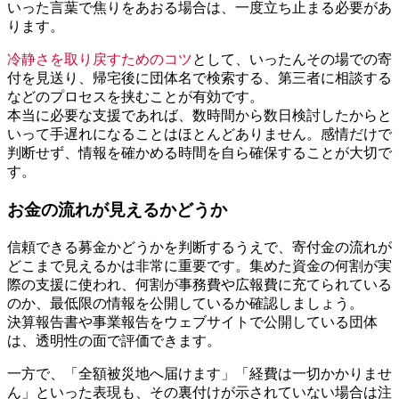
いった言葉で焦りをあおる場合は、一度立ち止まる必要があ
ります。
冷静さを取り戻すためのコツ
として、いったんその場での寄
付を見送り、帰宅後に団体名で検索する、第三者に相談する
などのプロセスを挟むことが有効です。
本当に必要な支援であれば、数時間から数日検討したからと
いって手遅れになることはほとんどありません。感情だけで
判断せず、情報を確かめる時間を自ら確保することが大切で
す。
お金の流れが見えるかどうか
信頼できる募金かどうかを判断するうえで、寄付金の流れが
どこまで見えるかは非常に重要です。集めた資金の何割が実
際の支援に使われ、何割が事務費や広報費に充てられている
のか、最低限の情報を公開しているか確認しましょう。
決算報告書や事業報告をウェブサイトで公開している団体
は、透明性の面で評価できます。
一方で、「全額被災地へ届けます」「経費は一切かかりませ
ん」といった表現も、その裏付けが示されていない場合は注