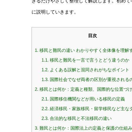
きるだけやさしく整理して解説します。初めて
に説明していきます。
目次
1.
移民と難民の違い わかりやすく全体像を理解
1.1.
移民と難民を一言で言うとどう違うのか
1.2.
よくある誤解と混同されがちなポイント
1.3.
国際社会でなぜ両者の区別が重視される
2.
移民とは何か：定義と種類、国際的な位置づ
2.1.
国際移住機関などが用いる移民の定義
2.2.
経済移民・家族移民・留学移民など主な
2.3.
合法的な移民と不法移民の違い
3.
難民とは何か：国際法上の定義と保護の仕組