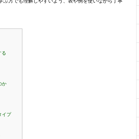
学ぶ方でも理解しやすいよう、表や例を使いながら丁寧
する
のか
け
タイプ
み