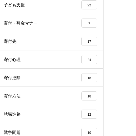
子ども支援
22
寄付・募金マナー
7
寄付先
17
寄付心理
24
寄付控除
18
寄付方法
18
就職進路
12
戦争問題
10