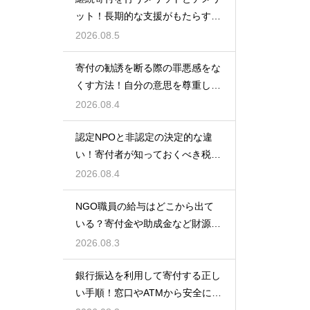
ット！長期的な支援がもたらす影
響を徹底解説
2026.08.5
寄付の勧誘を断る際の罪悪感をな
くす方法！自分の意思を尊重して
丁寧に対応
2026.08.4
認定NPOと非認定の決定的な違
い！寄付者が知っておくべき税の
優遇
2026.08.4
NGO職員の給与はどこから出て
いる？寄付金や助成金など財源の
仕組みを徹底解説
2026.08.3
銀行振込を利用して寄付する正し
い手順！窓口やATMから安全に支