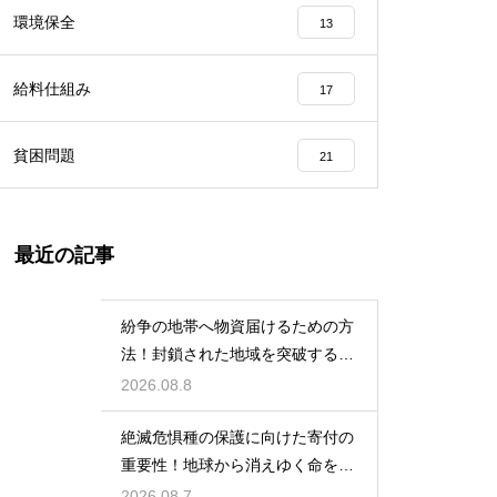
環境保全
13
給料仕組み
17
貧困問題
21
最近の記事
紛争の地帯へ物資届けるための方
法！封鎖された地域を突破する決
死の作戦
2026.08.8
絶滅危惧種の保護に向けた寄付の
重要性！地球から消えゆく命を食
い止める
2026.08.7