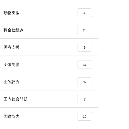
動物支援
30
募金仕組み
26
医療支援
6
団体制度
37
団体評判
97
国内社会問題
7
国際協力
19