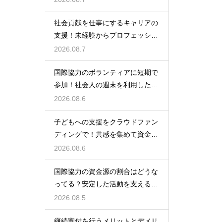
社会貢献を仕事にするキャリアの
支援！未経験からプロフェッショ
ナルへ
2026.08.7
国際協力のボランティアに短期で
参加！社会人の週末を利用した社
会貢献
2026.08.6
子どもへの支援をクラウドファン
ディングで！共感を集めて資金を
調達する
2026.08.6
国際協力の資金源の割合はどうな
ってる？安定した活動を支えるお
金の裏側
2026.08.5
継続寄付を行うメリットとデメリ